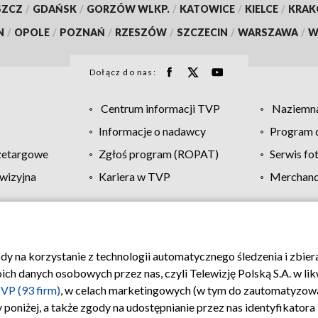
SZCZ
/
GDAŃSK
/
GORZÓW WLKP.
/
KATOWICE
/
KIELCE
/
KRA
N
/
OPOLE
/
POZNAŃ
/
RZESZÓW
/
SZCZECIN
/
WARSZAWA
/
W
Dołącz do nas:
Centrum informacji TVP
Naziemna
Informacje o nadawcy
Program d
zetargowe
Zgłoś program (ROPAT)
Serwis fo
wizyjna
Kariera w TVP
Merchandi
Polityka prywatności
Moje zgody
Pomoc
Biuro re
ody na korzystanie z technologii automatycznego śledzenia i zbie
 danych osobowych przez nas, czyli Telewizję Polską S.A. w likw
VP (93 firm)
, w celach marketingowych (w tym do zautomatyzow
 poniżej, a także zgody na udostępnianie przez nas identyfikator