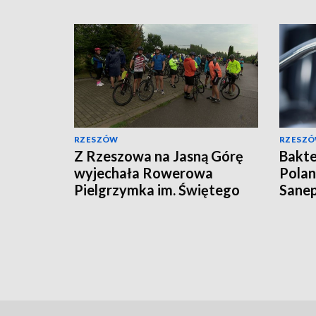
RZESZÓW
RZESZ
Z Rzeszowa na Jasną Górę
Bakte
wyjechała Rowerowa
Polan
Pielgrzymka im. Świętego
Sanep
Krzysztofa