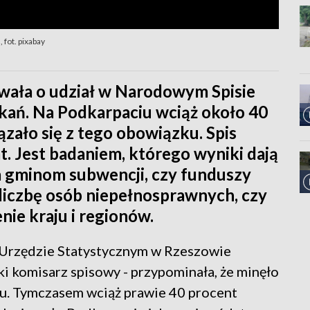
fot. pixabay
wała o udział w Narodowym Spisie
ań. Na Podkarpaciu wciąż około 40
ało się z tego obowiązku. Spis
at. Jest badaniem, którego wyniki dają
a gminom subwencji, czy funduszy
 liczbę osób niepełnosprawnych, czy
nie kraju i regionów.
w Urzędzie Statystycznym w Rzeszowie
 komisarz spisowy - przypominała, że minęło
su. Tymczasem wciąż prawie 40 procent