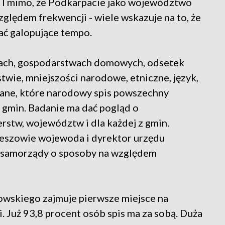
h. I mimo, że Podkarpacie jako województwo
zględem frekwencji - wiele wskazuje na to, że
ać galopujące tempo.
nach, gospodarstwach domowych, odsetek
wie, mniejszości narodowe, etniczne, język,
 dane, które narodowy spis powszechny
i gmin. Badanie ma dać pogląd o
erstw, województw i dla każdej z gmin.
zeszowie wojewoda i dyrektor urzędu
e samorządy o sposoby na względem
owskiego zajmuje pierwsze miejsce na
 Już 93,8 procent osób spis ma za sobą. Duża