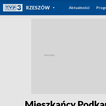
POWRÓT DO
RZESZÓW
Aktualności
Prog
TVP REGIONY
Mieszkańcy Podka