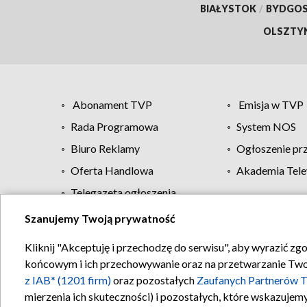
BIAŁYSTOK
/
BYDGO
OLSZTY
Abonament TVP
Emisja w TVP
Rada Programowa
System NOS
Biuro Reklamy
Ogłoszenie pr
Oferta Handlowa
Akademia Tele
Telegazeta ogłoszenia
Szanujemy Twoją prywatność
Regulamin TVP
Kliknij "Akceptuję i przechodzę do serwisu", aby wyrazić zg
końcowym i ich przechowywanie oraz na przetwarzanie Twoich
z IAB* (1201 firm)
oraz pozostałych
Zaufanych Partnerów T
mierzenia ich skuteczności) i pozostałych, które wskazujemy