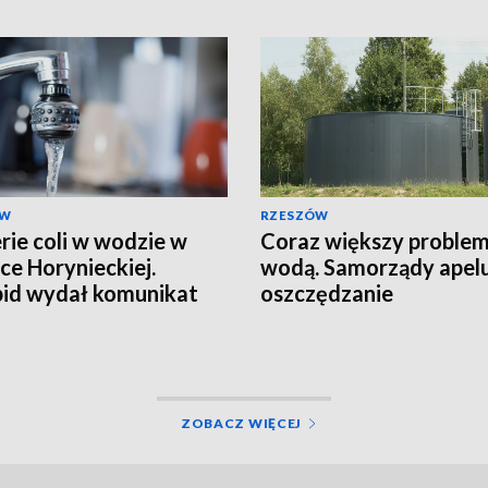
ÓW
RZESZÓW
rie coli w wodzie w
Coraz większy problem
ce Horynieckiej.
wodą. Samorządy apelu
id wydał komunikat
oszczędzanie
ZOBACZ WIĘCEJ