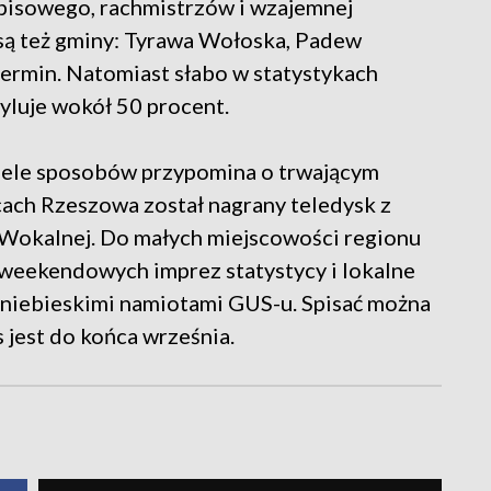
spisowego, rachmistrzów i wzajemnej
u są też gminy: Tyrawa Wołoska, Padew
ermin. Natomiast słabo w statystykach
yluje wokół 50 procent.
iele sposobów przypomina o trwającym
licach Rzeszowa został nagrany teledysk z
 Wokalnej. Do małych miejscowości regionu
e weekendowych imprez statystycy i lokalne
d niebieskimi namiotami GUS-u. Spisać można
s jest do końca września.