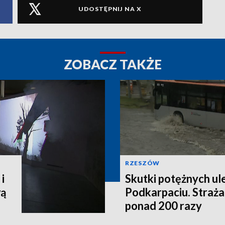
UDOSTĘPNIJ NA X
ZOBACZ TAKŻE
RZESZÓW
i
Skutki potężnych ul
wą
Podkarpaciu. Straża
ponad 200 razy