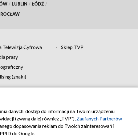
KÓW
/
LUBLIN
/
ŁÓDŹ
/
ROCŁAW
 Telewizja Cyfrowa
Sklep TVP
la prasy
tograficzny
sing (znaki)
klamy
Kontakt
rania danych, dostęp do informacji na Twoim urządzeniu
idacji (zwaną dalej również „TVP”),
Zaufanych Partnerów
anego dopasowania reklam do Twoich zainteresowań i
a PPID do Google.