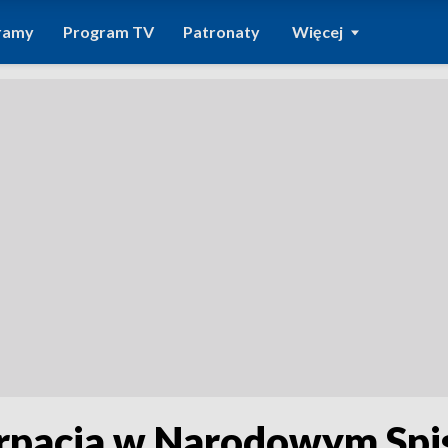
ramy
Program TV
Patronaty
Więcej
rpacia w Narodowym Spi