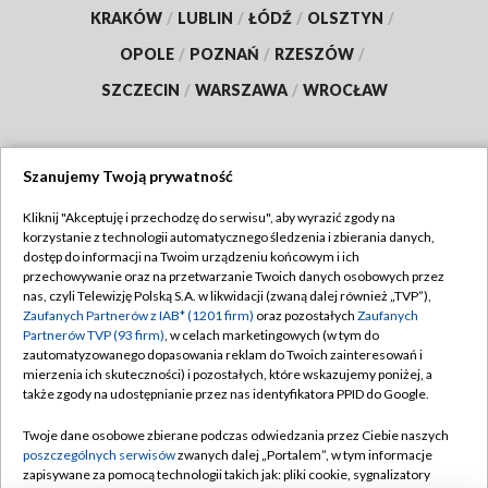
KRAKÓW
/
LUBLIN
/
ŁÓDŹ
/
OLSZTYN
/
OPOLE
/
POZNAŃ
/
RZESZÓW
/
SZCZECIN
/
WARSZAWA
/
WROCŁAW
Szanujemy Twoją prywatność
Dołącz do nas:
Kliknij "Akceptuję i przechodzę do serwisu", aby wyrazić zgody na
korzystanie z technologii automatycznego śledzenia i zbierania danych,
TVP
dostęp do informacji na Twoim urządzeniu końcowym i ich
Abonament TVP
przechowywanie oraz na przetwarzanie Twoich danych osobowych przez
Regulamin TVP
nas, czyli Telewizję Polską S.A. w likwidacji (zwaną dalej również „TVP”),
Emisja w TVP
Polityka prywatności
Zaufanych Partnerów z IAB* (1201 firm)
oraz pozostałych
Zaufanych
Partnerów TVP (93 firm)
, w celach marketingowych (w tym do
Centrum informacji TVP
Moje zgody
zautomatyzowanego dopasowania reklam do Twoich zainteresowań i
mierzenia ich skuteczności) i pozostałych, które wskazujemy poniżej, a
Naziemna Telewizja Cyfrowa
Pomoc
także zgody na udostępnianie przez nas identyfikatora PPID do Google.
Sklep TVP
Biuro reklamy
Twoje dane osobowe zbierane podczas odwiedzania przez Ciebie naszych
Rada Programowa
Kontakt
poszczególnych serwisów
zwanych dalej „Portalem”, w tym informacje
zapisywane za pomocą technologii takich jak: pliki cookie, sygnalizatory
System NOS