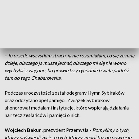
samo cierpiał.
Wśród ofiar wywózek, które miały miejsce po zakończeniu II
wojny światowej była
Stanisława Żak
, która jako dziecko
wraz z najbliższymi została deportowana z wioski Czyszki
koło Lwowa do Chabarowska.
- To przede wszystkim strach, ja nie rozumiałam, co się ze mną
dzieje, dlaczego ja musze jechać, dlaczego mi się nie wolno
wychylać z wagonu, bo prawie trzy tygodnie trwała podróż
tam do tego Chabarowska.
Podczas uroczystości został odegrany Hymn Sybiraków
oraz odczytano apel pamięci. Związek Sybiraków
uhonorował medalami instytucje, które wspierają działania
na rzecz zesłańców i pamięci o nich.
Wojciech Bakun
, prezydent Przemyśla -
Pomyślmy o tych,
którzy poświęcili życie, o tych, którzy zmarli tuż po powrocie