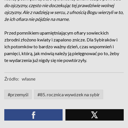
do ojczyzny, często nie doczekując tej prawdziwie wolnej
ojczyzny. Ale z nadzieją w sercu, z ufnością Bogu wierzyli w to,
że ich ofiara nie pójdzie na marne.
Przed pomnikiem upamiętniającym ofiary sowieckich
zbrodni złożono kwiaty i zapalono znicze. Dla Sybiraków i
ich potomków to bardzo ważny dzień, czas wspomnień i
pamięci, którą, jak mówią należy ją pielęgnować po to, żeby
te wydarzenia już nigdy się nie powtórzyły.
Źródło:
własne
#przemyśl
#85. rocznica wywózek na sybir