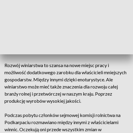
ubiegłego wieku. Dziś jest ich ponad 150. Mają powierzchnię
od kilka arów - po kilka hektarów. Mimo trudnego klimatu
uprawiających winorośl i zajmujących się jej przetwarzaniem
stale przybywa. Jednak są też czynniki, które utrudniają tę
działalność. Dlatego posłowie chcą to zmienić,
przygotowując nową ustawę winiarską. Co ma znaczenie
zarówno dla dużych producentów, jak i tych, którzy zajmują
się tym hobbystycznie.
Rozwój winiarstwa to szansa na nowe miejsc pracy i
możliwość dodatkowego zarobku dla właścicieli mniejszych
gospodarstw. Między innymi dzięki enoturystyce. Ale
winiarstwo może mieć także znaczenia dla rozwoju całej
branży rolnej i przetwórczej w naszym kraju. Poprzez
produkcję wyrobów wysokiej jakości.
Podczas pobytu członków sejmowej komisji rolnictwa na
Podkarpaciu rozmawiano między innymi z właścicielami
winnic. Oczekują oni przede wszystkim zmian w