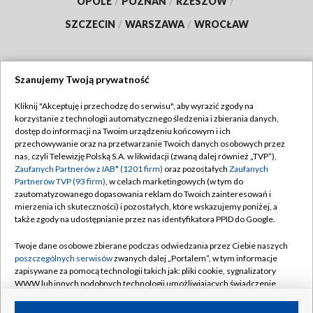
OPOLE
/
POZNAŃ
/
RZESZÓW
/
SZCZECIN
/
WARSZAWA
/
WROCŁAW
Szanujemy Twoją prywatność
Dołącz do nas:
Kliknij "Akceptuję i przechodzę do serwisu", aby wyrazić zgody na
korzystanie z technologii automatycznego śledzenia i zbierania danych,
TVP
dostęp do informacji na Twoim urządzeniu końcowym i ich
Abonament TVP
przechowywanie oraz na przetwarzanie Twoich danych osobowych przez
Regulamin TVP
nas, czyli Telewizję Polską S.A. w likwidacji (zwaną dalej również „TVP”),
Emisja w TVP
Polityka prywatności
Zaufanych Partnerów z IAB* (1201 firm)
oraz pozostałych
Zaufanych
Partnerów TVP (93 firm)
, w celach marketingowych (w tym do
Centrum informacji TVP
Moje zgody
zautomatyzowanego dopasowania reklam do Twoich zainteresowań i
mierzenia ich skuteczności) i pozostałych, które wskazujemy poniżej, a
Naziemna Telewizja Cyfrowa
Pomoc
także zgody na udostępnianie przez nas identyfikatora PPID do Google.
Sklep TVP
Biuro reklamy
Twoje dane osobowe zbierane podczas odwiedzania przez Ciebie naszych
Rada Programowa
Kontakt
poszczególnych serwisów
zwanych dalej „Portalem”, w tym informacje
zapisywane za pomocą technologii takich jak: pliki cookie, sygnalizatory
System NOS
WWW lub innych podobnych technologii umożliwiających świadczenie
dopasowanych i bezpiecznych usług, personalizację treści oraz reklam,
Informacje o nadawcy
Kanały
udostępnianie funkcji mediów społecznościowych oraz analizowanie