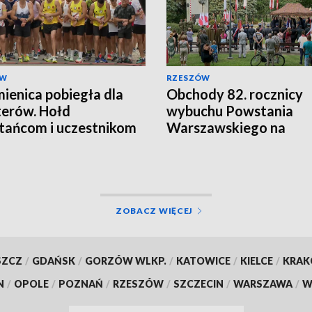
ÓW
RZESZÓW
ienica pobiegła dla
Obchody 82. rocznicy
erów. Hołd
wybuchu Powstania
ańcom i uczestnikom
Warszawskiego na
 „Burza”
Podkarpaciu
ZOBACZ WIĘCEJ
SZCZ
/
GDAŃSK
/
GORZÓW WLKP.
/
KATOWICE
/
KIELCE
/
KRA
N
/
OPOLE
/
POZNAŃ
/
RZESZÓW
/
SZCZECIN
/
WARSZAWA
/
W