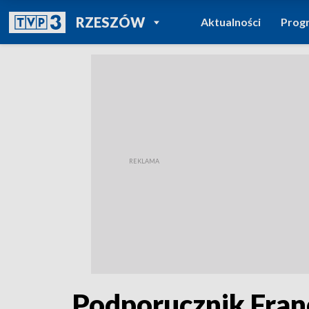
POWRÓT DO
RZESZÓW
Aktualności
Prog
TVP REGIONY
Podporucznik Fran