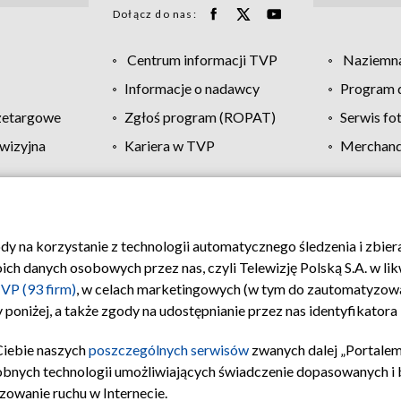
Dołącz do nas:
Centrum informacji TVP
Naziemna
Informacje o nadawcy
Program d
zetargowe
Zgłoś program (ROPAT)
Serwis fo
wizyjna
Kariera w TVP
Merchandi
Polityka prywatności
Moje zgody
Pomoc
Biuro re
ody na korzystanie z technologii automatycznego śledzenia i zbie
 danych osobowych przez nas, czyli Telewizję Polską S.A. w likw
VP (93 firm)
, w celach marketingowych (w tym do zautomatyzow
 poniżej, a także zgody na udostępnianie przez nas identyfikator
Ciebie naszych
poszczególnych serwisów
zwanych dalej „Portalem
obnych technologii umożliwiających świadczenie dopasowanych i be
zowanie ruchu w Internecie.