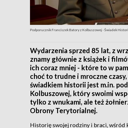
Podporucznik Franciszek Batory z Kolbuszowej - Świadek Histori
Wydarzenia sprzed 85 lat, z wrz
znamy głównie z książek i filmów
ich coraz mniej - które to w pam
choć to trudne i mroczne czasy,
świadkiem historii jest m.in. p
Kolbuszowej, który swoimi wspo
tylko z wnukami, ale też żołnie
Obrony Terytorialnej.
Historię swojej rodziny i braci, wśró