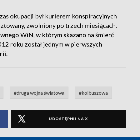
as okupacji był kurierem konspiracyjnych
ztowany, zwolniony po trzech miesiącach.
ównego WiN, w którym skazano na śmierć
2012 roku został jednym w pierwszych
ii.
#druga wojna światowa
#kolbuszowa
UDOSTĘPNIJ NA X