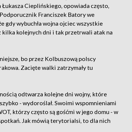
 Łukasza Cieplińskiego, opowiada często,
i. Podporucznik Franciszek Batory we
że gdy wybuchła wojna ojciec wszystkie
 kilka kolejnych dni i tak przetrwali atak na
dniejsze, bo przez Kolbuszową polscy
rakowa. Zacięte walki zatrzymały tu
nością odtwarza kolejne dni wojny, które
a szybko - wydoroślał. Swoimi wspomnieniami
 WOT, którzy często są gośćmi w jego domu - w
potkań. Jak mówią terytorialsi, to dla nich