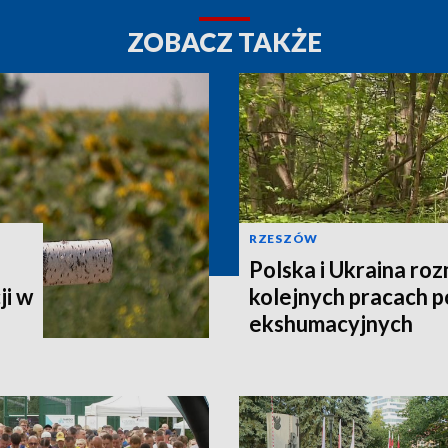
ZOBACZ TAKŻE
RZESZÓW
Polska i Ukraina ro
ji w
kolejnych pracach 
ekshumacyjnych