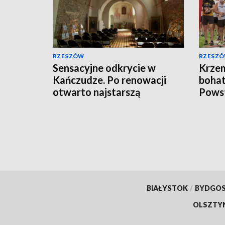
RZESZÓW
RZESZ
Sensacyjne odkrycie w
Krzem
Kańczudze. Po renowacji
bohat
otwarto najstarszą
Powst
murowaną cerkiew w tej
Akcji
części Europy
BIAŁYSTOK
/
BYDGO
OLSZTY