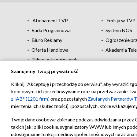
Abonament TVP
Emisja w TVP
Rada Programowa
System NOS
Biuro Reklamy
Ogłoszenie pr
Oferta Handlowa
Akademia Tele
Telegazeta ogłoszenia
Szanujemy Twoją prywatność
Regulamin TVP
Kliknij "Akceptuję i przechodzę do serwisu", aby wyrazić zg
końcowym i ich przechowywanie oraz na przetwarzanie Twoich
z IAB* (1201 firm)
oraz pozostałych
Zaufanych Partnerów T
mierzenia ich skuteczności) i pozostałych, które wskazujemy
Twoje dane osobowe zbierane podczas odwiedzania przez 
takich jak: pliki cookie, sygnalizatory WWW lub innych pod
udostępnianie funkcji mediów społecznościowych oraz anali