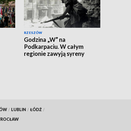
RZESZÓW
Godzina „W” na
Podkarpaciu. W całym
regionie zawyją syreny
alarmowe
KÓW
/
LUBLIN
/
ŁÓDŹ
/
ROCŁAW