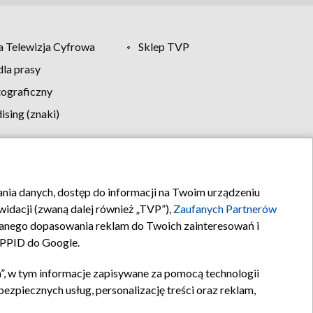
 Telewizja Cyfrowa
Sklep TVP
la prasy
tograficzny
sing (znaki)
klamy
Kontakt
rania danych, dostęp do informacji na Twoim urządzeniu
idacji (zwaną dalej również „TVP”),
Zaufanych Partnerów
anego dopasowania reklam do Twoich zainteresowań i
a PPID do Google.
”, w tym informacje zapisywane za pomocą technologii
zpiecznych usług, personalizację treści oraz reklam,