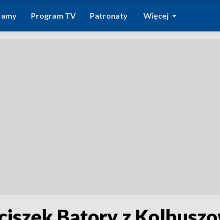
ramy
Program TV
Patronaty
Więcej
ciszek Batory z Kolbuszo