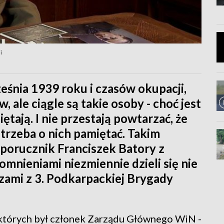
i
eśnia 1939 roku i czasów okupacji,
, ale ciągle są takie osoby - choć jest
iętają. I nie przestają powtarzać, że
 trzeba o nich pamiętać. Takim
odporucznik Franciszek Batory z
mnieniami niezmiennie dzieli się nie
rzami z 3. Podkarpackiej Brygady
d których był członek Zarządu Głównego WiN -