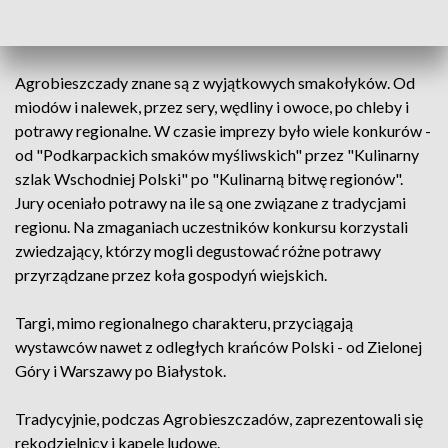
na przykład urodlin trójłatkowy, sadzonkę drzewka z
Ameryki Północnej zwanego też bananem indiańskim.
Agrobieszczady znane są z wyjątkowych smakołyków. Od
miodów i nalewek, przez sery, wędliny i owoce, po chleby i
potrawy regionalne. W czasie imprezy było wiele konkurów -
od "Podkarpackich smaków myśliwskich" przez "Kulinarny
szlak Wschodniej Polski" po "Kulinarną bitwę regionów".
Jury oceniało potrawy na ile są one związane z tradycjami
regionu. Na zmaganiach uczestników konkursu korzystali
zwiedzający, którzy mogli degustować różne potrawy
przyrządzane przez koła gospodyń wiejskich.
Targi, mimo regionalnego charakteru, przyciągają
wystawców nawet z odległych krańców Polski - od Zielonej
Góry i Warszawy po Białystok.
Tradycyjnie, podczas Agrobieszczadów, zaprezentowali się
rękodzielnicy i kapele ludowe.