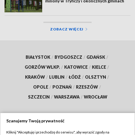
miliony w Tryńczy i okolicznych gminach
ZOBACZ WIĘCEJ
BIAŁYSTOK
/
BYDGOSZCZ
/
GDAŃSK
/
GORZÓW WLKP.
/
KATOWICE
/
KIELCE
/
KRAKÓW
/
LUBLIN
/
ŁÓDŹ
/
OLSZTYN
/
OPOLE
/
POZNAŃ
/
RZESZÓW
/
SZCZECIN
/
WARSZAWA
/
WROCŁAW
Szanujemy Twoją prywatność
Dołącz do nas:
Kliknij "Akceptuję i przechodzę do serwisu", aby wyrazić zgody na