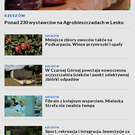
RZESZÓW
Ponad 230 wystawców na Agrobieszczadach w Lesku
RZESZÓW
Mniejsze zbiory owoców także na
Podkarpaciu. Winne przymrozki i upały
RZESZÓW
W Czarnej Górnej powstaje nowoczesna
oczyszczalnia ścieków i punkt selektywnej
zbiórki odpadów
RZESZÓW
Fibrain z kolejnym wsparciem. Mielecka
Strefa nie zwalnia tempa
RZESZÓW
Sport, rekreacja i integracja. Inwestycje za