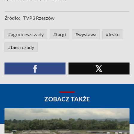
Źródło:
TVP3 Rzeszów
#agrobieszczady
#targi
#wystawa
#lesko
#bieszczady
ZOBACZ TAKŻE