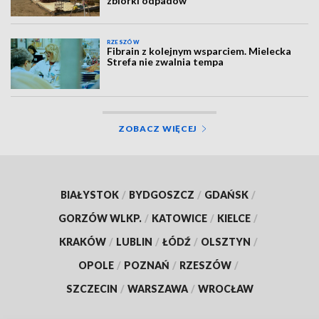
zbiórki odpadów
RZESZÓW
Fibrain z kolejnym wsparciem. Mielecka
Strefa nie zwalnia tempa
ZOBACZ WIĘCEJ
BIAŁYSTOK
/
BYDGOSZCZ
/
GDAŃSK
/
GORZÓW WLKP.
/
KATOWICE
/
KIELCE
/
KRAKÓW
/
LUBLIN
/
ŁÓDŹ
/
OLSZTYN
/
OPOLE
/
POZNAŃ
/
RZESZÓW
/
SZCZECIN
/
WARSZAWA
/
WROCŁAW