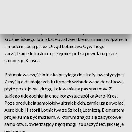
lądowania ma długość 1100 metrów i szerokość 30.
Kolejnym etapem inwestycji była budowa płyt postojowych i
dróg kołowania. Ostatnim szlifem były testy urządzeń
nawigacyjnych: radiolatarni i świetlnego systemu podejścia
do lądowania. Dzięki takiej modernizacji wzrósł standard
krośnieńskiego lotniska. Po zatwierdzeniu zmian związanych
z modernizacją przez Urząd Lotnictwa Cywilnego
zarządzanie lotniskiem przejmie spółka powołana przez
samorząd Krosna.
Południowa część lotniska przylega do strefy inwestycyjnej.
Z myślą o działających tu firmach wybudowano dodatkową
płytę postojową i drogę kołowania na pas startowy. Z
takiego udogodnienia chce korzystać spółka Aero-Kros.
Poza produkcją samolotów ultralekkich, zamierza powołać
Aeroklub Historii Lotnictwa ze Szkołą Lotniczą. Elementem
projektu ma być muzeum, w którym znajdą się zabytkowe
samoloty. Odwiedzający będą mogli zobaczyć też, jak się je
restauruje.