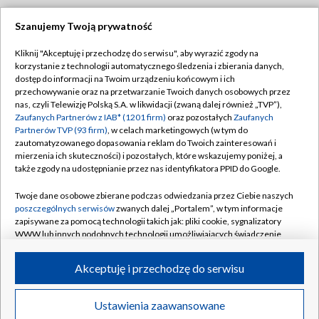
Szanujemy Twoją prywatność
Dołącz do nas:
Kliknij "Akceptuję i przechodzę do serwisu", aby wyrazić zgody na
korzystanie z technologii automatycznego śledzenia i zbierania danych,
TVP
dostęp do informacji na Twoim urządzeniu końcowym i ich
Abonament TVP
przechowywanie oraz na przetwarzanie Twoich danych osobowych przez
Regulamin TVP
nas, czyli Telewizję Polską S.A. w likwidacji (zwaną dalej również „TVP”),
Emisja w TVP
Polityka prywatności
Zaufanych Partnerów z IAB* (1201 firm)
oraz pozostałych
Zaufanych
Partnerów TVP (93 firm)
, w celach marketingowych (w tym do
Centrum informacji TVP
Moje zgody
zautomatyzowanego dopasowania reklam do Twoich zainteresowań i
mierzenia ich skuteczności) i pozostałych, które wskazujemy poniżej, a
Naziemna Telewizja Cyfrowa
Pomoc
także zgody na udostępnianie przez nas identyfikatora PPID do Google.
Sklep TVP
Biuro reklamy
Twoje dane osobowe zbierane podczas odwiedzania przez Ciebie naszych
Rada Programowa
Kontakt
poszczególnych serwisów
zwanych dalej „Portalem”, w tym informacje
zapisywane za pomocą technologii takich jak: pliki cookie, sygnalizatory
System NOS
WWW lub innych podobnych technologii umożliwiających świadczenie
dopasowanych i bezpiecznych usług, personalizację treści oraz reklam,
Informacje o nadawcy
Kanały
udostępnianie funkcji mediów społecznościowych oraz analizowanie
Akceptuję i przechodzę do serwisu
ruchu w Internecie.
Program dla prasy
©2026 Telewizja Polska S.A. w likwidacji
Biuro Reklamy
Twoje dane osobowe zbierane podczas odwiedzania przez Ciebie
Ustawienia zaawansowane
poszczególnych serwisów
na Portalu, takie jak adresy IP, identyfikatory