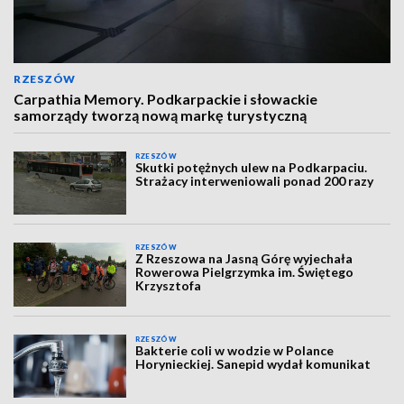
RZESZÓW
Carpathia Memory. Podkarpackie i słowackie
samorządy tworzą nową markę turystyczną
RZESZÓW
Skutki potężnych ulew na Podkarpaciu.
Strażacy interweniowali ponad 200 razy
RZESZÓW
Z Rzeszowa na Jasną Górę wyjechała
Rowerowa Pielgrzymka im. Świętego
Krzysztofa
RZESZÓW
Bakterie coli w wodzie w Polance
Horynieckiej. Sanepid wydał komunikat