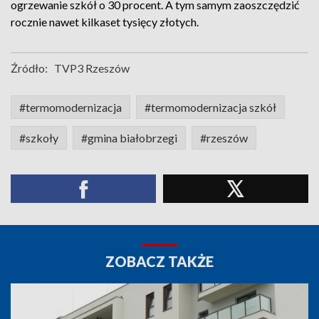
ogrzewanie szkół o 30 procent. A tym samym zaoszczędzić
rocznie nawet kilkaset tysięcy złotych.
Źródło:
TVP3 Rzeszów
#termomodernizacja
#termomodernizacja szkół
#szkoły
#gmina białobrzegi
#rzeszów
ZOBACZ TAKŻE