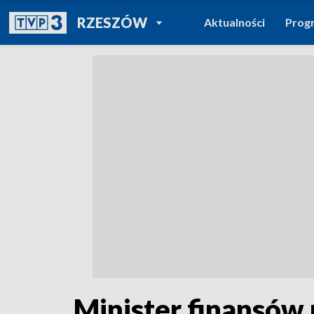
POWRÓT DO
RZESZÓW
Aktualności
Prog
TVP REGIONY
Minister finansów