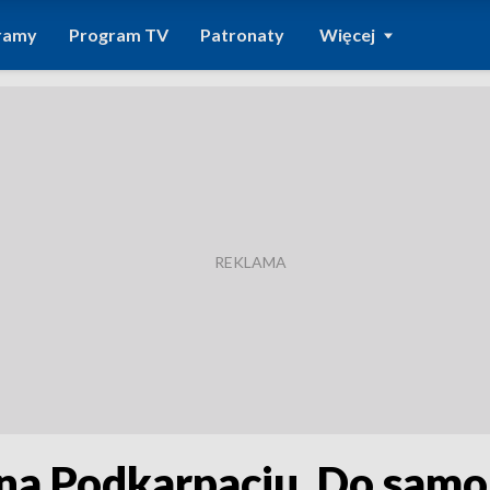
ramy
Program TV
Patronaty
Więcej
 na Podkarpaciu. Do sam