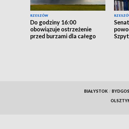
RZESZÓW
RZESZ
Do godziny 16:00
Senat
obowiązuje ostrzeżenie
powoł
przed burzami dla całego
Szpyt
województwa
preze
podkarpackiego
BIAŁYSTOK
/
BYDGO
OLSZTY