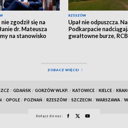
ÓW
RZESZÓW
 nie zgodził się na
Upał nie odpuszcza. N
anie dr. Mateusza
Podkarpacie nadciągaj
my na stanowisko
gwałtowne burze, RCB
sa IPN
wysyła alerty
ZOBACZ WIĘCEJ
SZCZ
/
GDAŃSK
/
GORZÓW WLKP.
/
KATOWICE
/
KIELCE
/
KRA
N
/
OPOLE
/
POZNAŃ
/
RZESZÓW
/
SZCZECIN
/
WARSZAWA
/
W
Dołącz do nas: