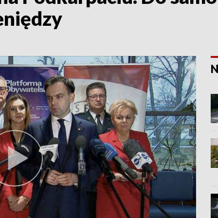
ieniędzy
N