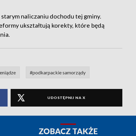
zy starym naliczaniu dochodu tej gminy.
eformy ukształtują korekty, które będą
nia.
eniądze
#podkarpackie samorządy
UDOSTĘPNIJ NA X
ZOBACZ TAKŻE