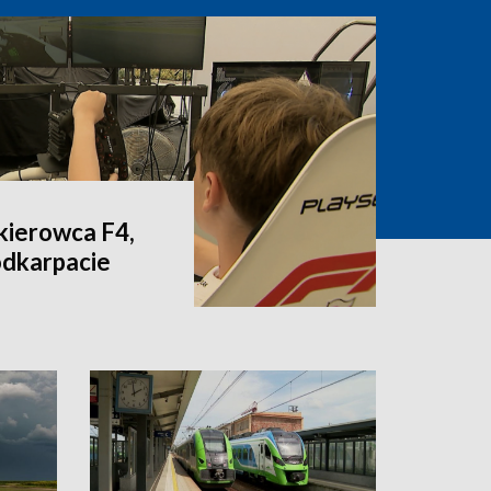
 kierowca F4,
odkarpacie