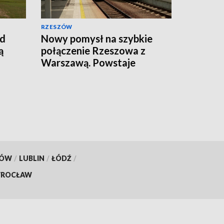
RZESZÓW
ad
Nowy pomysł na szybkie
ą
połączenie Rzeszowa z
Warszawą. Powstaje
Korytarz Centralny
KÓW
/
LUBLIN
/
ŁÓDŹ
/
ROCŁAW