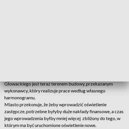
Rozbudowa ulicy Głowackiego w Sanoku to duża inwestycja,
za 3 i pół miliona złotych. Przebudowano już most oraz część
drogi. Kolejnym etapem jest jej wydłużenie o
kilkaset metrów. Częścią prac jest wymiana oświetlenia.
Mieszkańcy ulicy twierdzą, że rozpoczęto inwestycję nie
licząc się z ich bezpieczeństwem, bo po zmroku jest tu
całkiem ciemno. Zdaniem mieszkańców tymczasowo można
było np.
na słupach telefonicznych zamontować fotowoltaiczne
lampy reagujące na ruch przechodniów.
W sanockim urzędzie miasta usłyszeliśmy, że ulica
Głowackiego jest teraz terenem budowy, przekazanym
wykonawcy, który realizuje prace według własnego
harmonogramu.
Miasto przekonuje, że żeby wprowadzić oświetlenie
zastępcze, potrzebne byłyby duże nakłady finansowe, a czas
jego wprowadzenia byłby mniej więcej zbliżony do tego, w
którym ma być uruchomione oświetlenie nowe.