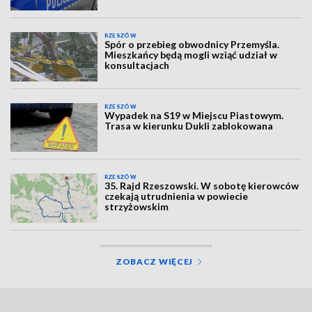
RZESZÓW
Spór o przebieg obwodnicy Przemyśla.
Mieszkańcy będą mogli wziąć udział w
konsultacjach
RZESZÓW
Wypadek na S19 w Miejscu Piastowym.
Trasa w kierunku Dukli zablokowana
RZESZÓW
35. Rajd Rzeszowski. W sobotę kierowców
czekają utrudnienia w powiecie
strzyżowskim
ZOBACZ WIĘCEJ