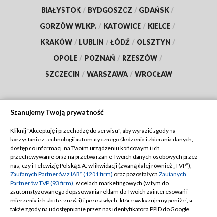
BIAŁYSTOK
/
BYDGOSZCZ
/
GDAŃSK
/
GORZÓW WLKP.
/
KATOWICE
/
KIELCE
/
KRAKÓW
/
LUBLIN
/
ŁÓDŹ
/
OLSZTYN
/
OPOLE
/
POZNAŃ
/
RZESZÓW
/
SZCZECIN
/
WARSZAWA
/
WROCŁAW
Szanujemy Twoją prywatność
Dołącz do nas:
Kliknij "Akceptuję i przechodzę do serwisu", aby wyrazić zgody na
korzystanie z technologii automatycznego śledzenia i zbierania danych,
TVP
dostęp do informacji na Twoim urządzeniu końcowym i ich
Abonament TVP
przechowywanie oraz na przetwarzanie Twoich danych osobowych przez
Regulamin TVP
nas, czyli Telewizję Polską S.A. w likwidacji (zwaną dalej również „TVP”),
Emisja w TVP
Polityka prywatności
Zaufanych Partnerów z IAB* (1201 firm)
oraz pozostałych
Zaufanych
Partnerów TVP (93 firm)
, w celach marketingowych (w tym do
Centrum informacji TVP
Moje zgody
zautomatyzowanego dopasowania reklam do Twoich zainteresowań i
mierzenia ich skuteczności) i pozostałych, które wskazujemy poniżej, a
Naziemna Telewizja Cyfrowa
Pomoc
także zgody na udostępnianie przez nas identyfikatora PPID do Google.