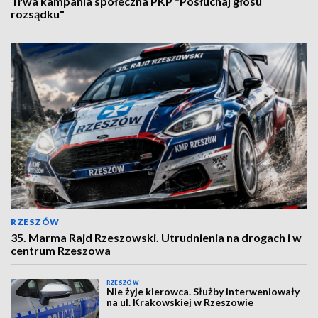
Trwa kampania społeczna PKP "Posłuchaj głosu
rozsądku"
RZESZÓW
35. Marma Rajd Rzeszowski. Utrudnienia na drogach i w
centrum Rzeszowa
RZESZÓW
Nie żyje kierowca. Służby interweniowały
na ul. Krakowskiej w Rzeszowie