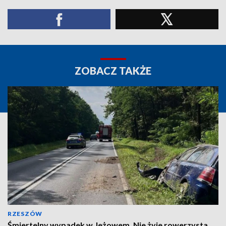
ZOBACZ TAKŻE
RZESZÓW
Śmiertelny wypadek w Jeżowem. Nie żyje rowerzysta