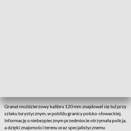
Niewybuch z czasów II wojny światowej znaleziony przy szlaku w Bieszczadach
Niebezpieczne znalezisko w rejonie polsko-
słowackiej granicy. Turysta natrafił na granat
moździerzowy pochodzący z okresu II wojny
światowej. Dzięki szybkiej reakcji służb niewybuch
został zabezpieczony i zneutralizowany.
Granat moździerzowy kalibru 120 mm znajdował się tuż przy
szlaku turystycznym, w pobliżu granicy polsko-słowackiej.
Informację o niebezpiecznym przedmiocie otrzymała policja,
a dzięki znajomości terenu oraz specjalistycznemu