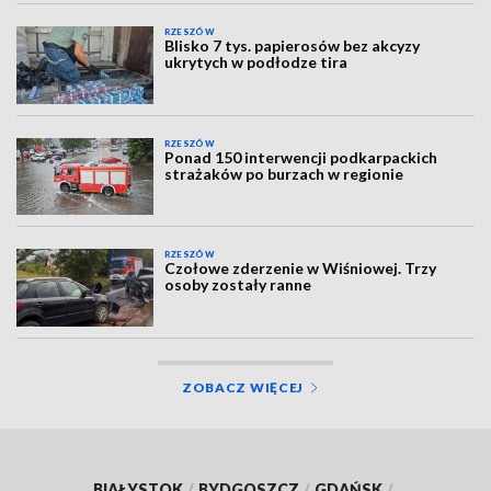
RZESZÓW
Blisko 7 tys. papierosów bez akcyzy
ukrytych w podłodze tira
RZESZÓW
Ponad 150 interwencji podkarpackich
strażaków po burzach w regionie
RZESZÓW
Czołowe zderzenie w Wiśniowej. Trzy
osoby zostały ranne
ZOBACZ WIĘCEJ
BIAŁYSTOK
/
BYDGOSZCZ
/
GDAŃSK
/