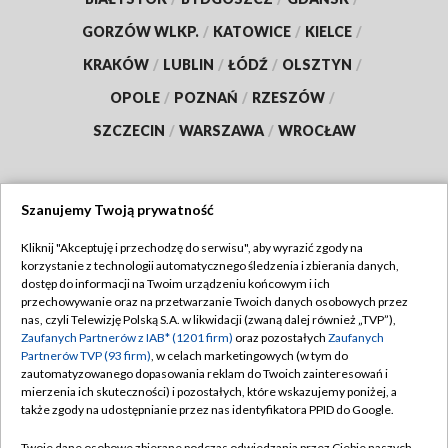
GORZÓW WLKP.
/
KATOWICE
/
KIELCE
/
KRAKÓW
/
LUBLIN
/
ŁÓDŹ
/
OLSZTYN
/
OPOLE
/
POZNAŃ
/
RZESZÓW
/
SZCZECIN
/
WARSZAWA
/
WROCŁAW
Szanujemy Twoją prywatność
Dołącz do nas:
Kliknij "Akceptuję i przechodzę do serwisu", aby wyrazić zgody na
korzystanie z technologii automatycznego śledzenia i zbierania danych,
TVP
dostęp do informacji na Twoim urządzeniu końcowym i ich
Abonament TVP
przechowywanie oraz na przetwarzanie Twoich danych osobowych przez
Regulamin TVP
nas, czyli Telewizję Polską S.A. w likwidacji (zwaną dalej również „TVP”),
Emisja w TVP
Polityka prywatności
Zaufanych Partnerów z IAB* (1201 firm)
oraz pozostałych
Zaufanych
Partnerów TVP (93 firm)
, w celach marketingowych (w tym do
Centrum informacji TVP
Moje zgody
zautomatyzowanego dopasowania reklam do Twoich zainteresowań i
mierzenia ich skuteczności) i pozostałych, które wskazujemy poniżej, a
Naziemna Telewizja Cyfrowa
Pomoc
także zgody na udostępnianie przez nas identyfikatora PPID do Google.
Sklep TVP
Biuro reklamy
Twoje dane osobowe zbierane podczas odwiedzania przez Ciebie naszych