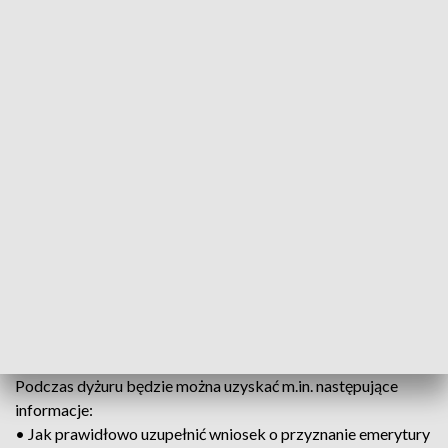
Fot. arch.
Jakie warunki trzeba spełnić, aby przejść na
emeryturę, kiedy można przeliczyć świadczenie? Na
te i wiele innych pytań odpowiedzą eksperci
Oddziału ZUS w Jaśle podczas dyżuru
telefonicznego, który odbędzie się dziś w godz.
10.00-12.00.
Podczas dyżuru będzie można uzyskać m.in. następujące
informacje:
• Jak prawidłowo uzupełnić wniosek o przyznanie emerytury