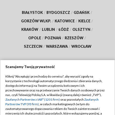
BIAŁYSTOK
/
BYDGOSZCZ
/
GDAŃSK
/
GORZÓW WLKP.
/
KATOWICE
/
KIELCE
/
KRAKÓW
/
LUBLIN
/
ŁÓDŹ
/
OLSZTYN
/
OPOLE
/
POZNAŃ
/
RZESZÓW
/
SZCZECIN
/
WARSZAWA
/
WROCŁAW
Szanujemy Twoją prywatność
Dołącz do nas:
Kliknij "Akceptuję i przechodzę do serwisu", aby wyrazić zgody na
korzystanie z technologii automatycznego śledzenia i zbierania danych,
TVP
dostęp do informacji na Twoim urządzeniu końcowym i ich
Abonament TVP
przechowywanie oraz na przetwarzanie Twoich danych osobowych przez
Regulamin TVP
nas, czyli Telewizję Polską S.A. w likwidacji (zwaną dalej również „TVP”),
Emisja w TVP
Polityka prywatności
Zaufanych Partnerów z IAB* (1201 firm)
oraz pozostałych
Zaufanych
Partnerów TVP (93 firm)
, w celach marketingowych (w tym do
Centrum informacji TVP
Moje zgody
zautomatyzowanego dopasowania reklam do Twoich zainteresowań i
mierzenia ich skuteczności) i pozostałych, które wskazujemy poniżej, a