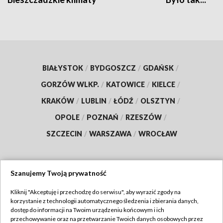
BIAŁYSTOK
/
BYDGOSZCZ
/
GDAŃSK
/
GORZÓW WLKP.
/
KATOWICE
/
KIELCE
/
KRAKÓW
/
LUBLIN
/
ŁÓDŹ
/
OLSZTYN
/
OPOLE
/
POZNAŃ
/
RZESZÓW
/
SZCZECIN
/
WARSZAWA
/
WROCŁAW
Szanujemy Twoją prywatność
Dołącz do nas:
Kliknij "Akceptuję i przechodzę do serwisu", aby wyrazić zgody na
korzystanie z technologii automatycznego śledzenia i zbierania danych,
TVP
dostęp do informacji na Twoim urządzeniu końcowym i ich
Abonament TVP
przechowywanie oraz na przetwarzanie Twoich danych osobowych przez
Regulamin TVP