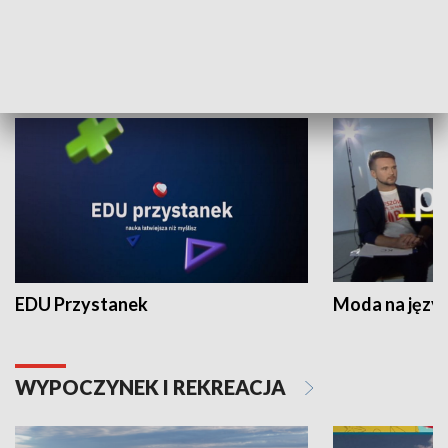
NAUKA I EDUKACJA
EDU Przystanek
Moda na język
WYPOCZYNEK I REKREACJA