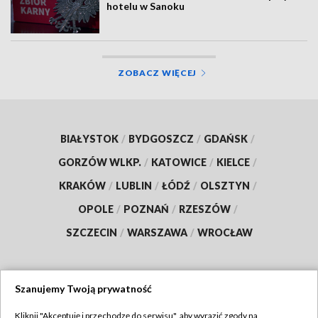
hotelu w Sanoku
ZOBACZ WIĘCEJ
BIAŁYSTOK
/
BYDGOSZCZ
/
GDAŃSK
/
GORZÓW WLKP.
/
KATOWICE
/
KIELCE
/
KRAKÓW
/
LUBLIN
/
ŁÓDŹ
/
OLSZTYN
/
OPOLE
/
POZNAŃ
/
RZESZÓW
/
SZCZECIN
/
WARSZAWA
/
WROCŁAW
Szanujemy Twoją prywatność
Dołącz do nas:
Kliknij "Akceptuję i przechodzę do serwisu", aby wyrazić zgody na