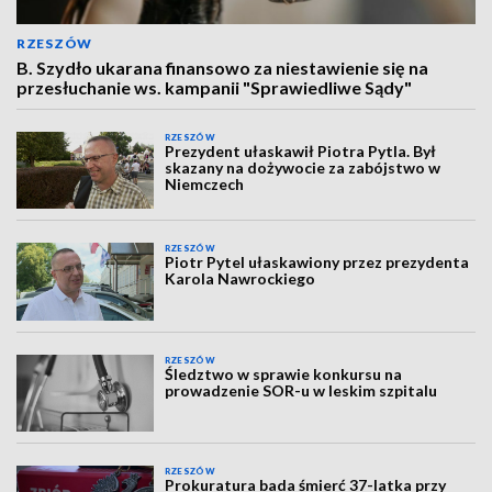
RZESZÓW
B. Szydło ukarana finansowo za niestawienie się na
przesłuchanie ws. kampanii "Sprawiedliwe Sądy"
RZESZÓW
Prezydent ułaskawił Piotra Pytla. Był
skazany na dożywocie za zabójstwo w
Niemczech
RZESZÓW
Piotr Pytel ułaskawiony przez prezydenta
Karola Nawrockiego
RZESZÓW
Śledztwo w sprawie konkursu na
prowadzenie SOR-u w leskim szpitalu
RZESZÓW
Prokuratura bada śmierć 37-latka przy