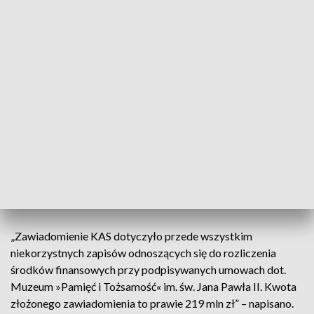
Ojciec Rydzyk zwrócił się do słuchaczy, żeby przekazywali
„informacje o tym wszystkim Polakom, wszystkim
wierzącym i niewierzącym”, bo „to uderza w całą naszą
społeczność, w nasz naród”.
Mazowiecka Krajowa Administracja Skarbowa w
komunikacie przekazała, że w toku audytu w MKiDN
prowadzonego przez dyrektora izby administracji
skarbowej w Warszawie skierowano 17 lipca 2024 r.
zawiadomienie do prokuratury o podejrzeniu popełnienia
przestępstwa, polegającego na braku należytego
zabezpieczenia interesów skarbu państwa przez ministra
kultury.
„Zawiadomienie KAS dotyczyło przede wszystkim
niekorzystnych zapisów odnoszących się do rozliczenia
środków finansowych przy podpisywanych umowach dot.
Muzeum »Pamięć i Tożsamość« im. św. Jana Pawła II. Kwota
złożonego zawiadomienia to prawie 219 mln zł” – napisano.