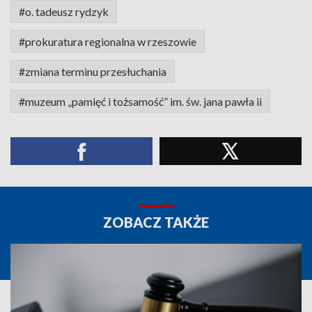
#o. tadeusz rydzyk
#prokuratura regionalna w rzeszowie
#zmiana terminu przesłuchania
#muzeum „pamięć i tożsamość” im. św. jana pawła ii
ZOBACZ TAKŻE