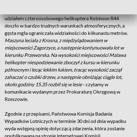
Ze wstępnych ustaleń prokuratury wynika, że do wypadku z
udziałem czteroosobowego helikoptera Robinson R44
doszło w bardzo trudnych warunkach atmosferycznych, a
gęsta mgła ograniczała widzialności do kilkunastu metrów.
Maszyna leciała z Krosna, z międzylądowaniem w
miejscowości Zagorzyce, a następnie kontynuowała lot w
kierunku Przeworska. Na wysokości miejscowości Malawa
helikopter niespodziewanie zboczył z kursu w kierunku
północnym i lecąc lekkim łukiem, tracąc wysokość zaczął
zahaczać o czubki drzew, a następnie obniżając ciągle lot,
około godziny 15.35 rozbił się w lesie
- czytamy w
komunikacie wydanym przez Prokuraturę Okręgową w
Rzeszowie.
Zgodnie z przepisami, Państwowa Komisja Badania
Wypadków Lotniczych w terminie 30 dni od dnia wypadku
wyda wstępną opinię dotyczącą zdarzenia, która zostanie
opublikowana na stronie internetowej Komisji.