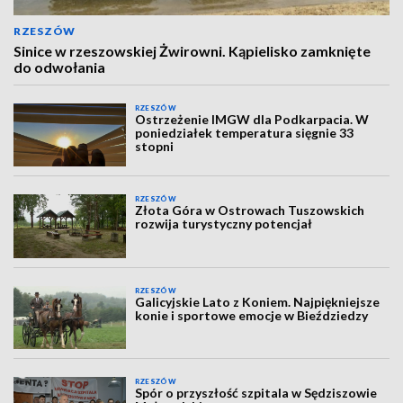
RZESZÓW
Sinice w rzeszowskiej Żwirowni. Kąpielisko zamknięte
do odwołania
RZESZÓW
Ostrzeżenie IMGW dla Podkarpacia. W
poniedziałek temperatura sięgnie 33
stopni
RZESZÓW
Złota Góra w Ostrowach Tuszowskich
rozwija turystyczny potencjał
RZESZÓW
Galicyjskie Lato z Koniem. Najpiękniejsze
konie i sportowe emocje w Bieździedzy
RZESZÓW
Spór o przyszłość szpitala w Sędziszowie