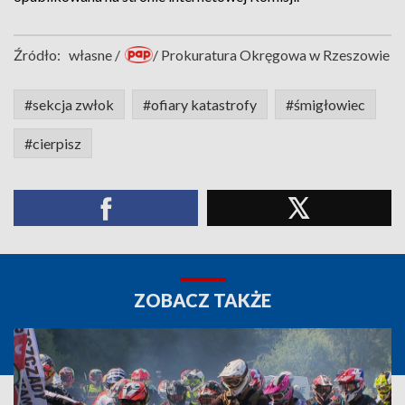
Źródło:
własne /
/ Prokuratura Okręgowa w Rzeszowie
#sekcja zwłok
#ofiary katastrofy
#śmigłowiec
#cierpisz
ZOBACZ TAKŻE