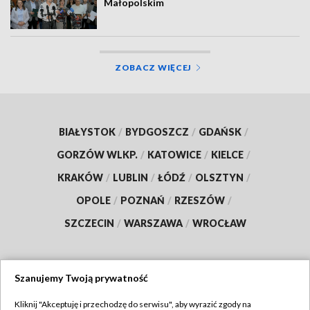
Małopolskim
ZOBACZ WIĘCEJ
BIAŁYSTOK
/
BYDGOSZCZ
/
GDAŃSK
/
GORZÓW WLKP.
/
KATOWICE
/
KIELCE
/
KRAKÓW
/
LUBLIN
/
ŁÓDŹ
/
OLSZTYN
/
OPOLE
/
POZNAŃ
/
RZESZÓW
/
SZCZECIN
/
WARSZAWA
/
WROCŁAW
Szanujemy Twoją prywatność
Dołącz do nas:
Kliknij "Akceptuję i przechodzę do serwisu", aby wyrazić zgody na