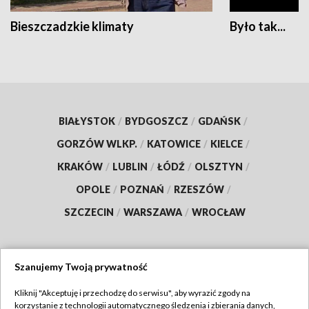
Bieszczadzkie klimaty
Było tak...
BIAŁYSTOK
/
BYDGOSZCZ
/
GDAŃSK
/
GORZÓW WLKP.
/
KATOWICE
/
KIELCE
/
KRAKÓW
/
LUBLIN
/
ŁÓDŹ
/
OLSZTYN
/
OPOLE
/
POZNAŃ
/
RZESZÓW
/
SZCZECIN
/
WARSZAWA
/
WROCŁAW
Szanujemy Twoją prywatność
Dołącz do nas:
Kliknij "Akceptuję i przechodzę do serwisu", aby wyrazić zgody na
korzystanie z technologii automatycznego śledzenia i zbierania danych,
TVP