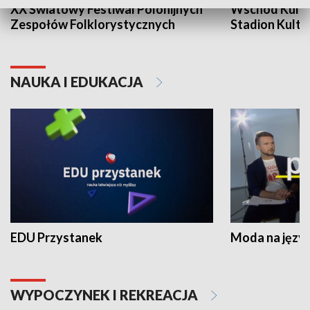
XX Światowy Festiwal Polonijnych
Wschód Kultur
Zespołów Folklorystycznych
Stadion Kultu
NAUKA I EDUKACJA
EDU Przystanek
Moda na język
WYPOCZYNEK I REKREACJA