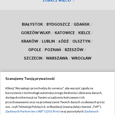
ZOBACZ WIĘCEJ
BIAŁYSTOK
/
BYDGOSZCZ
/
GDAŃSK
/
GORZÓW WLKP.
/
KATOWICE
/
KIELCE
/
KRAKÓW
/
LUBLIN
/
ŁÓDŹ
/
OLSZTYN
/
OPOLE
/
POZNAŃ
/
RZESZÓW
/
SZCZECIN
/
WARSZAWA
/
WROCŁAW
Szanujemy Twoją prywatność
Dołącz do nas:
Kliknij "Akceptuję i przechodzę do serwisu", aby wyrazić zgody na
korzystanie z technologii automatycznego śledzenia i zbierania danych,
TVP
dostęp do informacji na Twoim urządzeniu końcowym i ich
Abonament TVP
przechowywanie oraz na przetwarzanie Twoich danych osobowych przez
Regulamin TVP
nas, czyli Telewizję Polską S.A. w likwidacji (zwaną dalej również „TVP”),
Emisja w TVP
Polityka prywatności
Zaufanych Partnerów z IAB* (1201 firm)
oraz pozostałych
Zaufanych