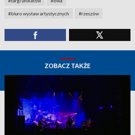
#targi unikatów
#bwa
#biuro wystaw artystycznych
#rzeszów
ZOBACZ TAKŻE