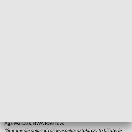
Targi Unikatów w rzeszowskim BWA
Wyjątkowe prace szerszej publiczności
zaprezentowali dziś artyści podczas Targów
Unikatów. To była pierwsza edycja wydarzenia w
Biurze Wystaw Artystycznych.
Na stoiskach można było znaleźć prace artystów o różnych
pasjach i stylach. Każdy prezentował nie tylko przedmioty,
ale również własny sposób patrzenia na sztukę.
Aga Walczak, BWA Rzeszów:
"Staramy się pokazać różne aspekty sztuki, czy to biżuterię,