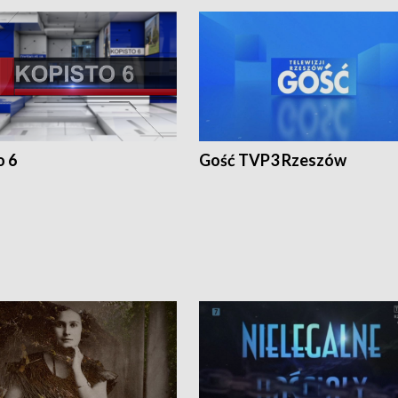
o 6
Gość TVP3 Rzeszów