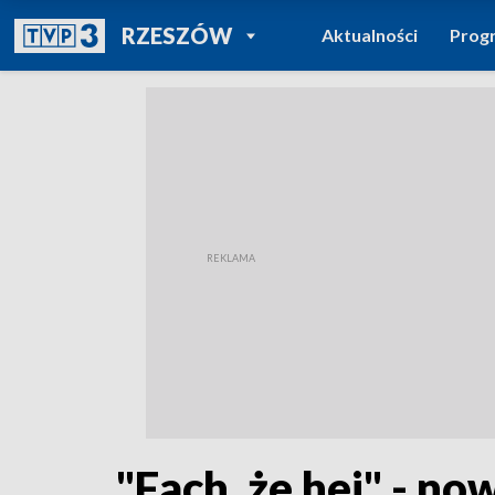
POWRÓT DO
RZESZÓW
Aktualności
Prog
TVP REGIONY
"Fach, że hej" - 