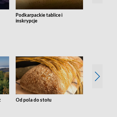
Podkarpackie tablice i
Szlakiem arc
inskrypcje
drewnianej
z
Od pola do stołu
50 lat ochro
przyrodnicz
Zachodnich