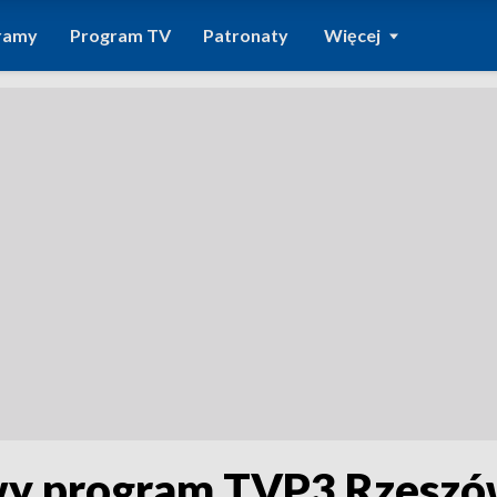
ramy
Program TV
Patronaty
Więcej
nowy program TVP3 Rzeszó