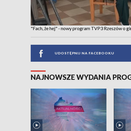
"Fach, że hej" - nowy program TVP3 Rzeszów o g
UDOSTĘPNIJ NA FACEBOOKU
NAJNOWSZE WYDANIA PR