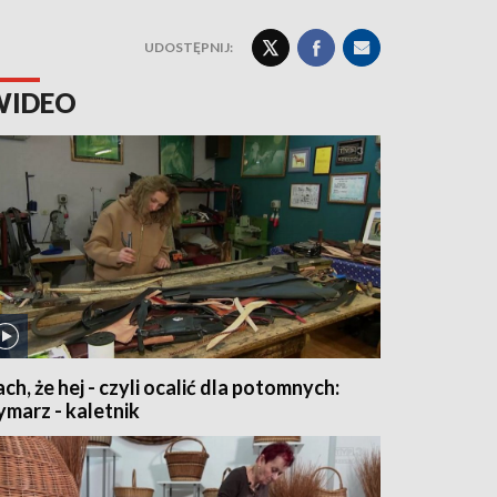
UDOSTĘPNIJ:
WIDEO
ach, że hej - czyli ocalić dla potomnych:
ymarz - kaletnik