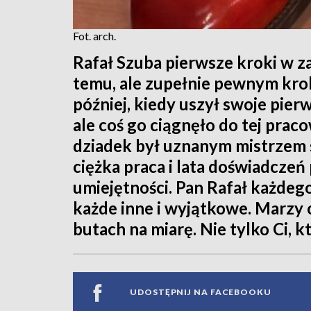
Fot. arch.
Rafał Szuba pierwsze kroki w za
temu, ale zupełnie pewnym krok
później, kiedy uszył swoje pier
ale coś go ciągnęło do tej prac
dziadek był uznanym mistrzem 
ciężka praca i lata doświadczeń
umiejętności. Pan Rafał każdego
każde inne i wyjątkowe. Marzy 
butach na miarę. Nie tylko Ci, k
UDOSTĘPNIJ NA FACEBOOKU