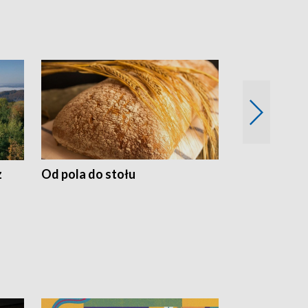
z
Od pola do stołu
50 lat ochro
przyrodnicz
Zachodnich