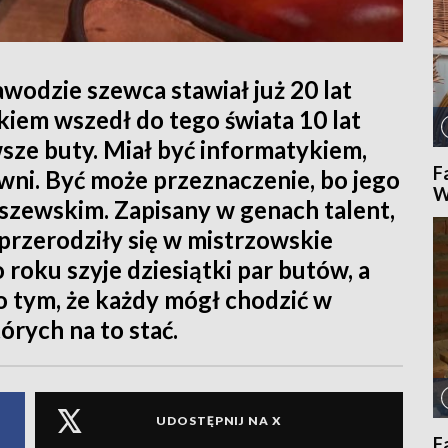
wodzie szewca stawiał już 20 lat
iem wszedł do tego świata 10 lat
wsze buty. Miał być informatykiem,
F
owni. Być może przeznaczenie, bo jego
W
szewskim. Zapisany w genach talent,
 przerodziły się w mistrzowskie
 roku szyje dziesiątki par butów, a
o tym, że każdy mógł chodzić w
tórych na to stać.
UDOSTĘPNIJ NA X
F