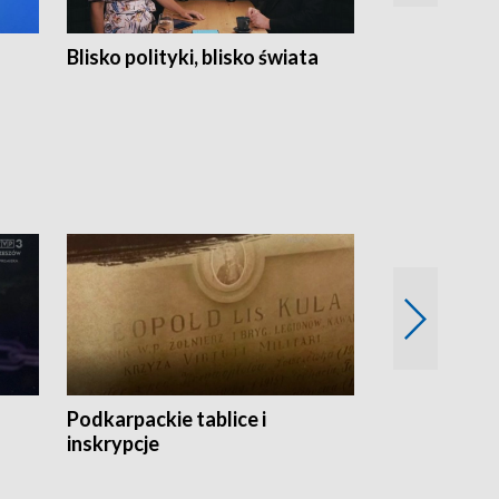
Blisko polityki, blisko świata
Popołudnie 
Podkarpackie tablice i
Szlakiem arc
inskrypcje
drewnianej