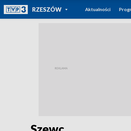
POWRÓT DO
RZESZÓW
Aktualności
Prog
TVP REGIONY
Szewc