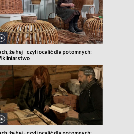
ach, że hej - czyli ocalić dla potomnych:
ikliniarstwo
ach, że hej - czyli ocalić dla potomnych: