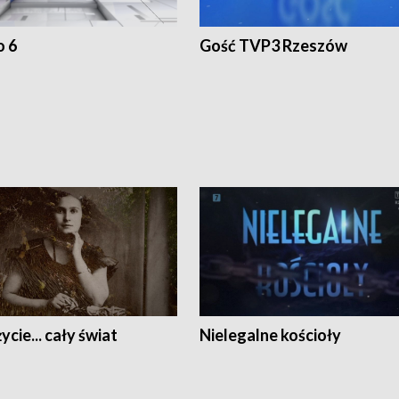
o 6
Gość TVP3 Rzeszów
ycie... cały świat
Nielegalne kościoły