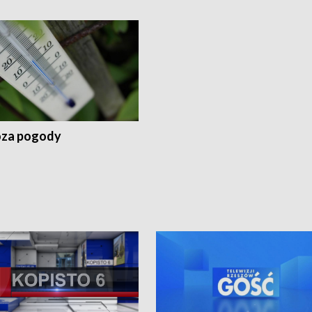
za pogody