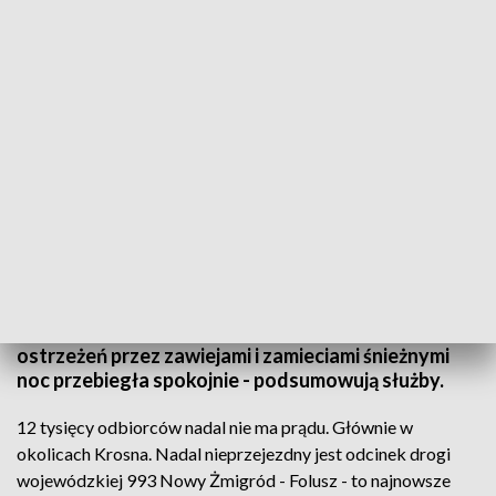
12 tysięcy odbiorców w regionie nadal bez prądu (fot. pixabay)
12 tysięcy odbiorców w regionie nadal pozostaje
bez prądu - to najnowsze informacje przekazane
przez Wojewódzkie Centrum Zarządzania
Kryzysowego w Rzeszowie we wtorek rano. Mimo
ostrzeżeń przez zawiejami i zamieciami śnieżnymi
noc przebiegła spokojnie - podsumowują służby.
12 tysięcy odbiorców nadal nie ma prądu. Głównie w
okolicach Krosna. Nadal nieprzejezdny jest odcinek drogi
wojewódzkiej 993 Nowy Żmigród - Folusz - to najnowsze