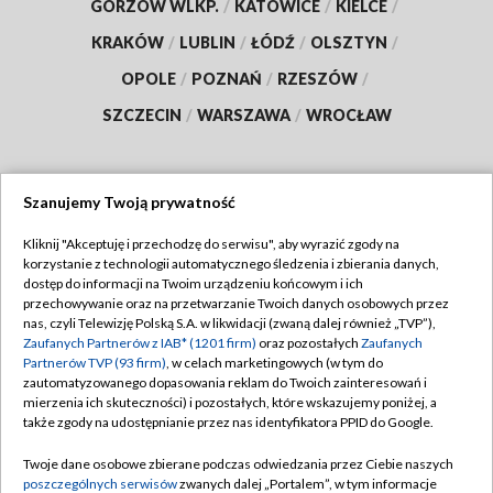
GORZÓW WLKP.
/
KATOWICE
/
KIELCE
/
KRAKÓW
/
LUBLIN
/
ŁÓDŹ
/
OLSZTYN
/
OPOLE
/
POZNAŃ
/
RZESZÓW
/
SZCZECIN
/
WARSZAWA
/
WROCŁAW
Szanujemy Twoją prywatność
Dołącz do nas:
Kliknij "Akceptuję i przechodzę do serwisu", aby wyrazić zgody na
korzystanie z technologii automatycznego śledzenia i zbierania danych,
TVP
dostęp do informacji na Twoim urządzeniu końcowym i ich
Abonament TVP
przechowywanie oraz na przetwarzanie Twoich danych osobowych przez
Regulamin TVP
nas, czyli Telewizję Polską S.A. w likwidacji (zwaną dalej również „TVP”),
Emisja w TVP
Polityka prywatności
Zaufanych Partnerów z IAB* (1201 firm)
oraz pozostałych
Zaufanych
Partnerów TVP (93 firm)
, w celach marketingowych (w tym do
Centrum informacji TVP
Moje zgody
zautomatyzowanego dopasowania reklam do Twoich zainteresowań i
mierzenia ich skuteczności) i pozostałych, które wskazujemy poniżej, a
Naziemna Telewizja Cyfrowa
Pomoc
także zgody na udostępnianie przez nas identyfikatora PPID do Google.
Sklep TVP
Biuro reklamy
Twoje dane osobowe zbierane podczas odwiedzania przez Ciebie naszych
Rada Programowa
Kontakt
poszczególnych serwisów
zwanych dalej „Portalem”, w tym informacje