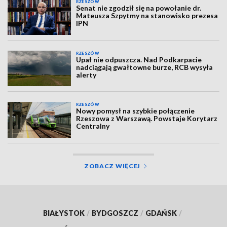
RZESZÓW
Senat nie zgodził się na powołanie dr.
Mateusza Szpytmy na stanowisko prezesa
IPN
RZESZÓW
Upał nie odpuszcza. Nad Podkarpacie
nadciągają gwałtowne burze, RCB wysyła
alerty
RZESZÓW
Nowy pomysł na szybkie połączenie
Rzeszowa z Warszawą. Powstaje Korytarz
Centralny
ZOBACZ WIĘCEJ
BIAŁYSTOK
/
BYDGOSZCZ
/
GDAŃSK
/