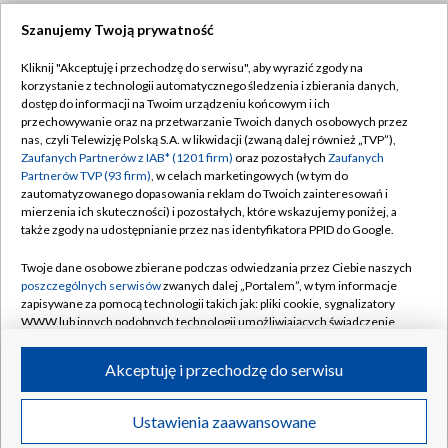
Szanujemy Twoją prywatność
Dołącz do nas:
Kliknij "Akceptuję i przechodzę do serwisu", aby wyrazić zgody na
korzystanie z technologii automatycznego śledzenia i zbierania danych,
TVP
dostęp do informacji na Twoim urządzeniu końcowym i ich
Abonament TVP
przechowywanie oraz na przetwarzanie Twoich danych osobowych przez
Regulamin TVP
nas, czyli Telewizję Polską S.A. w likwidacji (zwaną dalej również „TVP”),
Emisja w TVP
Polityka prywatności
Zaufanych Partnerów z IAB* (1201 firm)
oraz pozostałych
Zaufanych
Partnerów TVP (93 firm)
, w celach marketingowych (w tym do
Centrum informacji TVP
Moje zgody
zautomatyzowanego dopasowania reklam do Twoich zainteresowań i
mierzenia ich skuteczności) i pozostałych, które wskazujemy poniżej, a
Naziemna Telewizja Cyfrowa
Pomoc
także zgody na udostępnianie przez nas identyfikatora PPID do Google.
Sklep TVP
Biuro reklamy
Twoje dane osobowe zbierane podczas odwiedzania przez Ciebie naszych
Rada Programowa
Kontakt
poszczególnych serwisów
zwanych dalej „Portalem”, w tym informacje
zapisywane za pomocą technologii takich jak: pliki cookie, sygnalizatory
System NOS
WWW lub innych podobnych technologii umożliwiających świadczenie
dopasowanych i bezpiecznych usług, personalizację treści oraz reklam,
Informacje o nadawcy
Kanały
udostępnianie funkcji mediów społecznościowych oraz analizowanie
Akceptuję i przechodzę do serwisu
ruchu w Internecie.
Program dla prasy
©2026 Telewizja Polska S.A. w likwidacji
Biuro Reklamy
Twoje dane osobowe zbierane podczas odwiedzania przez Ciebie
Ustawienia zaawansowane
poszczególnych serwisów
na Portalu, takie jak adresy IP, identyfikatory
Ogłoszenie przetargowe