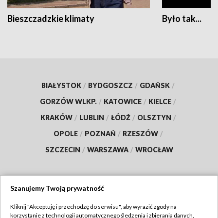
Bieszczadzkie klimaty
Było tak...
BIAŁYSTOK
/
BYDGOSZCZ
/
GDAŃSK
/
GORZÓW WLKP.
/
KATOWICE
/
KIELCE
/
KRAKÓW
/
LUBLIN
/
ŁÓDŹ
/
OLSZTYN
/
OPOLE
/
POZNAŃ
/
RZESZÓW
/
SZCZECIN
/
WARSZAWA
/
WROCŁAW
Szanujemy Twoją prywatność
Dołącz do nas:
Kliknij "Akceptuję i przechodzę do serwisu", aby wyrazić zgody na
korzystanie z technologii automatycznego śledzenia i zbierania danych,
TVP