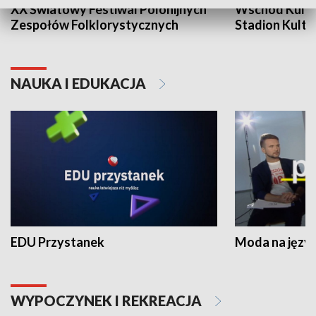
XX Światowy Festiwal Polonijnych
Wschód Kultur
Zespołów Folklorystycznych
Stadion Kultu
NAUKA I EDUKACJA
EDU Przystanek
Moda na język
WYPOCZYNEK I REKREACJA