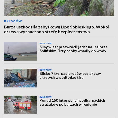
RZESZÓW
Burza uszkodziła zabytkową Lipę Sobieskiego. Wokół
drzewa wyznaczono strefę bezpieczeństwa
RZESZÓW
Silny wiatr przewrócił jacht na Jeziorze
Solińskim. Trzy osoby wpadły do wody
RZESZÓW
Blisko 7 tys. papierosów bez akcyzy
ukrytych w podłodze tira
RZESZÓW
Ponad 150 interwencji podkarpackich
strażaków po burzach w regionie