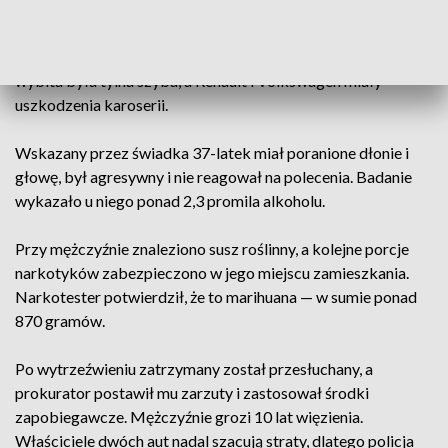
mężczyźnie niszczącym samochody na parkingu w Wysokiej
Głogowskiej. Patrol z komisariatu w Trzebownisku zastał na
miejscu świadka oraz trzy uszkodzone pojazdy — w Oplu
wybita była tylna szyba, a Renault i Volkswagen miały
uszkodzenia karoserii.
Wskazany przez świadka 37-latek miał poranione dłonie i
głowę, był agresywny i nie reagował na polecenia. Badanie
wykazało u niego ponad 2,3 promila alkoholu.
Przy mężczyźnie znaleziono susz roślinny, a kolejne porcje
narkotyków zabezpieczono w jego miejscu zamieszkania.
Narkotester potwierdził, że to marihuana — w sumie ponad
870 gramów.
Po wytrzeźwieniu zatrzymany został przesłuchany, a
prokurator postawił mu zarzuty i zastosował środki
zapobiegawcze. Mężczyźnie grozi 10 lat więzienia.
Właściciele dwóch aut nadal szacują straty, dlatego policja