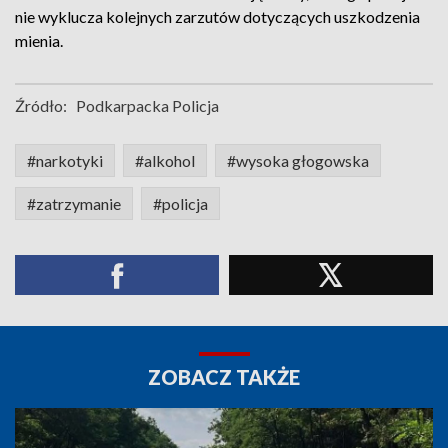
nie wyklucza kolejnych zarzutów dotyczących uszkodzenia
mienia.
Źródło:
Podkarpacka Policja
#narkotyki
#alkohol
#wysoka głogowska
#zatrzymanie
#policja
ZOBACZ TAKŻE