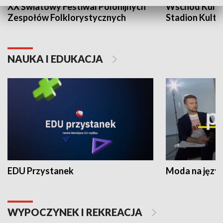
XX Światowy Festiwal Polonijnych
Wschód Kultur
Zespołów Folklorystycznych
Stadion Kultu
NAUKA I EDUKACJA
EDU Przystanek
Moda na język
WYPOCZYNEK I REKREACJA