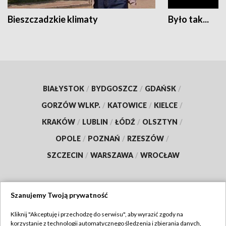
Bieszczadzkie klimaty
Było tak...
BIAŁYSTOK
/
BYDGOSZCZ
/
GDAŃSK
/
GORZÓW WLKP.
/
KATOWICE
/
KIELCE
/
KRAKÓW
/
LUBLIN
/
ŁÓDŹ
/
OLSZTYN
/
OPOLE
/
POZNAŃ
/
RZESZÓW
/
SZCZECIN
/
WARSZAWA
/
WROCŁAW
Szanujemy Twoją prywatność
Dołącz do nas:
Kliknij "Akceptuję i przechodzę do serwisu", aby wyrazić zgody na
korzystanie z technologii automatycznego śledzenia i zbierania danych,
TVP