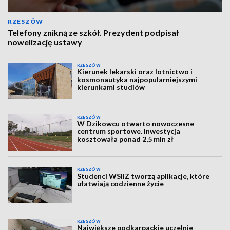
RZESZÓW
Telefony znikną ze szkół. Prezydent podpisał
nowelizację ustawy
RZESZÓW
Kierunek lekarski oraz lotnictwo i
kosmonautyka najpopularniejszymi
kierunkami studiów
RZESZÓW
W Dzikowcu otwarto nowoczesne
centrum sportowe. Inwestycja
kosztowała ponad 2,5 mln zł
RZESZÓW
Studenci WSIiZ tworzą aplikacje, które
ułatwiają codzienne życie
RZESZÓW
Największe podkarpackie uczelnie