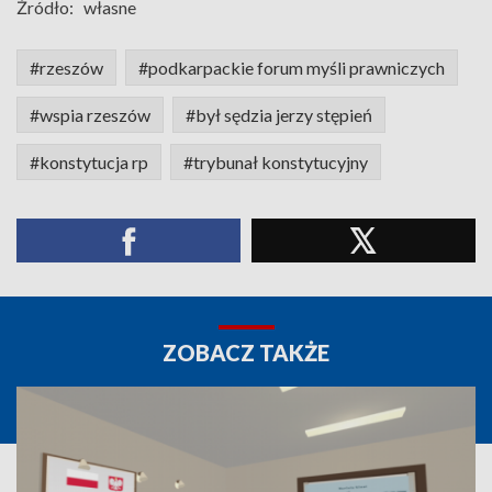
Źródło:
własne
#rzeszów
#podkarpackie forum myśli prawniczych
#wspia rzeszów
#był sędzia jerzy stępień
#konstytucja rp
#trybunał konstytucyjny
ZOBACZ TAKŻE