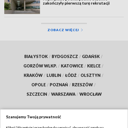
zakończyły pierwszą turę rekrutacji
ZOBACZ WIĘCEJ
BIAŁYSTOK
/
BYDGOSZCZ
/
GDAŃSK
/
GORZÓW WLKP.
/
KATOWICE
/
KIELCE
/
KRAKÓW
/
LUBLIN
/
ŁÓDŹ
/
OLSZTYN
/
OPOLE
/
POZNAŃ
/
RZESZÓW
/
SZCZECIN
/
WARSZAWA
/
WROCŁAW
Szanujemy Twoją prywatność
Dołącz do nas:
Kliknij "Akceptuję i przechodzę do serwisu", aby wyrazić zgody na