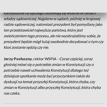
wniosek Krajowej Rady Sądownictwa i z całego
ustawodawstwa wynika, że te procedury sprawdzające
kandydatów na sędziego odbywają się właśnie w ramach
władzy sądowniczej. Najpierw w sądach, później w krajowej
radzie sądowniczej, natomiast prezydent był pomyślany jako
ten przedstawiciel najwyższy państwa, który jest
zwieńczeniem tego procesu, ale nie wyobrażaliśmy sobie, że
prezydent będzie mógł tutaj swobodnie decydować o tym czy
ktoś zostanie sędzią czy nie.
Jerzy Posłuszny
, rektor WSPiA
- Coraz częściej, coraz
głośniej mówi się o potrzebie zmian w Konstytucji czy o
potrzebie nawet uchwalenia Konstytucji dlatego też
dzisiejsze spotkanie może być przyczynkiem także do
dyskusji na temat przyszłej Konstytucji, która chyba, czy
zmian w Konstytucji albo przyszłej Konstytucji, która chyba
nas czeka.