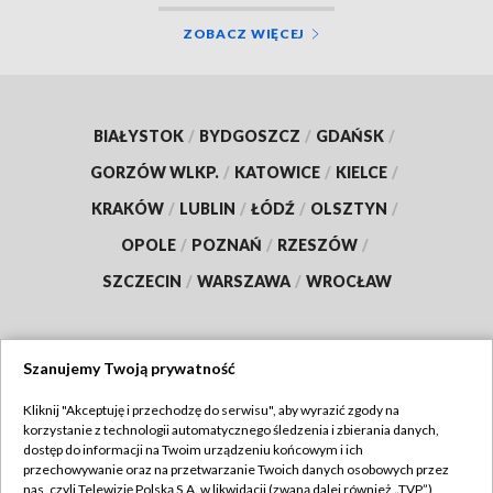
ZOBACZ WIĘCEJ
BIAŁYSTOK
/
BYDGOSZCZ
/
GDAŃSK
/
GORZÓW WLKP.
/
KATOWICE
/
KIELCE
/
KRAKÓW
/
LUBLIN
/
ŁÓDŹ
/
OLSZTYN
/
OPOLE
/
POZNAŃ
/
RZESZÓW
/
SZCZECIN
/
WARSZAWA
/
WROCŁAW
Szanujemy Twoją prywatność
Dołącz do nas:
Kliknij "Akceptuję i przechodzę do serwisu", aby wyrazić zgody na
korzystanie z technologii automatycznego śledzenia i zbierania danych,
TVP
dostęp do informacji na Twoim urządzeniu końcowym i ich
Abonament TVP
przechowywanie oraz na przetwarzanie Twoich danych osobowych przez
Regulamin TVP
nas, czyli Telewizję Polską S.A. w likwidacji (zwaną dalej również „TVP”),