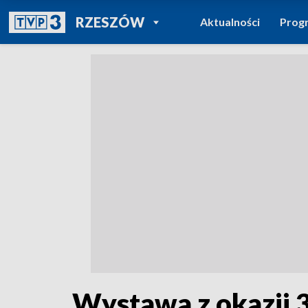
POWRÓT DO
RZESZÓW
Aktualności
Prog
TVP REGIONY
Wystawa z okazji 3