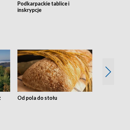
Podkarpackie tablice i
Szlakiem arc
inskrypcje
drewnianej
z
Od pola do stołu
50 lat ochro
przyrodnicz
Zachodnich