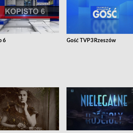
o 6
Gość TVP3 Rzeszów