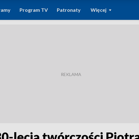
ramy
Program TV
Patronaty
Więcej
0-lecia twórczości Piotr