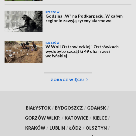
RZESZÓW
Godzina „W” na Podkarpaciu. W całym
regionie zawyją syreny alarmowe
RZESZÓW
W Woli Ostrowieckiej i Ostrówkach
wydobyto szczątki 49 ofiar rzezi
wołyńskiej
ZOBACZ WIĘCEJ
BIAŁYSTOK
/
BYDGOSZCZ
/
GDAŃSK
/
GORZÓW WLKP.
/
KATOWICE
/
KIELCE
/
KRAKÓW
/
LUBLIN
/
ŁÓDŹ
/
OLSZTYN
/