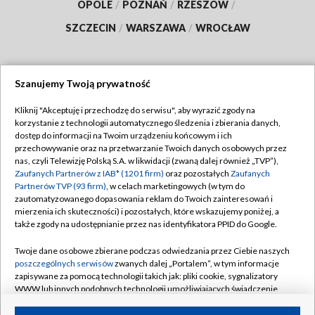
OPOLE
/
POZNAŃ
/
RZESZÓW
/
SZCZECIN
/
WARSZAWA
/
WROCŁAW
Szanujemy Twoją prywatność
Dołącz do nas:
Kliknij "Akceptuję i przechodzę do serwisu", aby wyrazić zgody na
korzystanie z technologii automatycznego śledzenia i zbierania danych,
TVP
dostęp do informacji na Twoim urządzeniu końcowym i ich
Abonament TVP
przechowywanie oraz na przetwarzanie Twoich danych osobowych przez
Regulamin TVP
nas, czyli Telewizję Polską S.A. w likwidacji (zwaną dalej również „TVP”),
Emisja w TVP
Polityka prywatności
Zaufanych Partnerów z IAB* (1201 firm)
oraz pozostałych
Zaufanych
Partnerów TVP (93 firm)
, w celach marketingowych (w tym do
Centrum informacji TVP
Moje zgody
zautomatyzowanego dopasowania reklam do Twoich zainteresowań i
mierzenia ich skuteczności) i pozostałych, które wskazujemy poniżej, a
Naziemna Telewizja Cyfrowa
Pomoc
także zgody na udostępnianie przez nas identyfikatora PPID do Google.
Sklep TVP
Biuro reklamy
Twoje dane osobowe zbierane podczas odwiedzania przez Ciebie naszych
Rada Programowa
Kontakt
poszczególnych serwisów
zwanych dalej „Portalem”, w tym informacje
zapisywane za pomocą technologii takich jak: pliki cookie, sygnalizatory
System NOS
WWW lub innych podobnych technologii umożliwiających świadczenie
dopasowanych i bezpiecznych usług, personalizację treści oraz reklam,
Informacje o nadawcy
Kanały
udostępnianie funkcji mediów społecznościowych oraz analizowanie