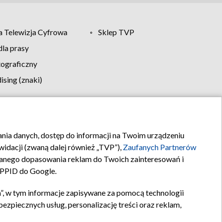
 Telewizja Cyfrowa
Sklep TVP
la prasy
tograficzny
sing (znaki)
klamy
Kontakt
rania danych, dostęp do informacji na Twoim urządzeniu
idacji (zwaną dalej również „TVP”),
Zaufanych Partnerów
anego dopasowania reklam do Twoich zainteresowań i
a PPID do Google.
”, w tym informacje zapisywane za pomocą technologii
zpiecznych usług, personalizację treści oraz reklam,