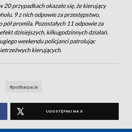
w 20 przypadkach okazało się, że kierujący
holu. 9 z nich odpowie za przestępstwo,
o pół promila. Pozostałych 11 odpowie za
fekt dzisiejszych, kilkugodzinnych działań.
ugiego weekendu policjanci patrolując
nietrzeźwych kierujących.
#podkarpacie
UDOSTĘPNIJ NA X