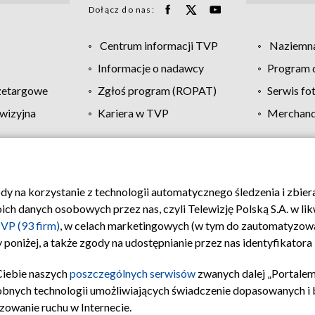
Dołącz do nas:
Centrum informacji TVP
Naziemna
Informacje o nadawcy
Program d
zetargowe
Zgłoś program (ROPAT)
Serwis fo
wizyjna
Kariera w TVP
Merchandi
Polityka prywatności
Moje zgody
Pomoc
Biuro re
ody na korzystanie z technologii automatycznego śledzenia i zbie
 danych osobowych przez nas, czyli Telewizję Polską S.A. w likw
VP (93 firm)
, w celach marketingowych (w tym do zautomatyzow
 poniżej, a także zgody na udostępnianie przez nas identyfikator
Ciebie naszych
poszczególnych serwisów
zwanych dalej „Portalem
obnych technologii umożliwiających świadczenie dopasowanych i be
zowanie ruchu w Internecie.