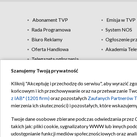
Abonament TVP
Emisja w TVP
Rada Programowa
System NOS
Biuro Reklamy
Ogłoszenie pr
Oferta Handlowa
Akademia Tele
Telegazeta ogłoszenia
Szanujemy Twoją prywatność
Regulamin TVP
Kliknij "Akceptuję i przechodzę do serwisu", aby wyrazić zg
końcowym i ich przechowywanie oraz na przetwarzanie Twoich
z IAB* (1201 firm)
oraz pozostałych
Zaufanych Partnerów T
mierzenia ich skuteczności) i pozostałych, które wskazujemy
Twoje dane osobowe zbierane podczas odwiedzania przez 
takich jak: pliki cookie, sygnalizatory WWW lub innych pod
udostępnianie funkcji mediów społecznościowych oraz anali