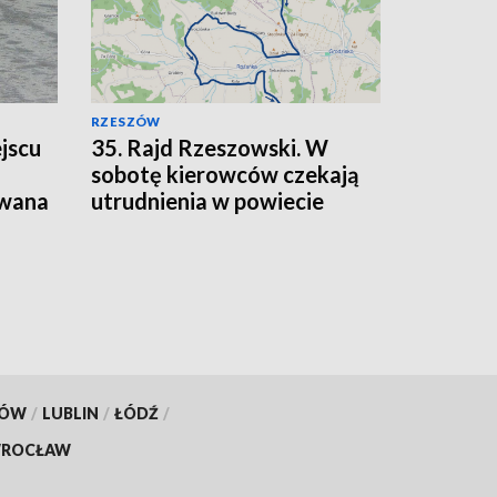
RZESZÓW
jscu
35. Rajd Rzeszowski. W
sobotę kierowców czekają
owana
utrudnienia w powiecie
strzyżowskim
KÓW
/
LUBLIN
/
ŁÓDŹ
/
ROCŁAW