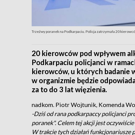
Trzeźwy poranek na Podkarpaciu. Policja zatrzymała 20 kierowc
20 kierowców pod wpływem alko
Podkarpaciu policjanci w ramac
kierowców, u których badanie 
w organizmie będzie odpowiadać
za to do 3 lat więzienia.
nadkom. Piotr Wojtunik, Komenda Woj
-Dziś od rana podkarpaccy policjanci pr
poranek". Celem tej akcji jest oczywiś
W trakcie tych działań funkcjonariusze