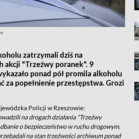
ów
holu zatrzymali dziś na
h akcji "Trzeźwy poranek". 9
wykazało ponad pół promila alkoholu
 za popełnienie przestępstwa. Grozi
ewódzka Policji w Rzeszowie:
owadzili na drogach działania "Trzeźwy
cie dbanie o bezpieczeństwo w ruchu drogowym.
 przebadali na stan trzeźwości archiwum ponad