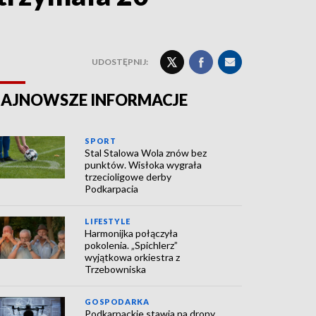
UDOSTĘPNIJ:
AJNOWSZE INFORMACJE
SPORT
Stal Stalowa Wola znów bez
punktów. Wisłoka wygrała
trzecioligowe derby
Podkarpacia
LIFESTYLE
Harmonijka połączyła
pokolenia. „Spichlerz”
wyjątkowa orkiestra z
Trzebowniska
GOSPODARKA
Podkarpackie stawia na drony,