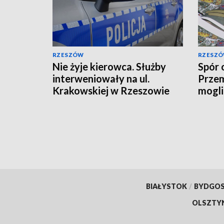
RZESZÓW
RZESZ
Nie żyje kierowca. Służby
Spór 
interweniowały na ul.
Przem
Krakowskiej w Rzeszowie
mogli
konsu
BIAŁYSTOK
/
BYDGO
OLSZTY