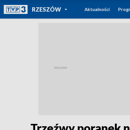
POWRÓT DO
RZESZÓW
Aktualności
Prog
TVP REGIONY
Trzeźwy poranek na