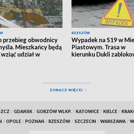
ÓW
RZESZÓW
o przebieg obwodnicy
Wypadek na S19 w Mie
yśla. Mieszkańcy będą
Piastowym. Trasa w
 wziąć udział w
kierunku Dukli zablok
ltacjach
ZOBACZ WIĘCEJ
SZCZ
/
GDAŃSK
/
GORZÓW WLKP.
/
KATOWICE
/
KIELCE
/
KRA
N
/
OPOLE
/
POZNAŃ
/
RZESZÓW
/
SZCZECIN
/
WARSZAWA
/
W