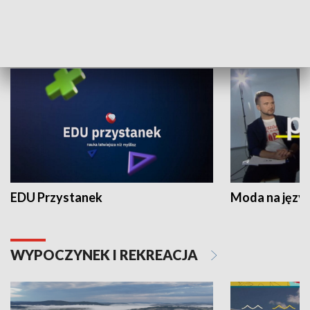
NAUKA I EDUKACJA
EDU Przystanek
Moda na język
WYPOCZYNEK I REKREACJA