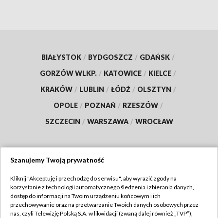
BIAŁYSTOK
/
BYDGOSZCZ
/
GDAŃSK
/
GORZÓW WLKP.
/
KATOWICE
/
KIELCE
/
KRAKÓW
/
LUBLIN
/
ŁÓDŹ
/
OLSZTYN
/
OPOLE
/
POZNAŃ
/
RZESZÓW
/
SZCZECIN
/
WARSZAWA
/
WROCŁAW
Szanujemy Twoją prywatność
Dołącz do nas:
Kliknij "Akceptuję i przechodzę do serwisu", aby wyrazić zgody na
korzystanie z technologii automatycznego śledzenia i zbierania danych,
TVP
dostęp do informacji na Twoim urządzeniu końcowym i ich
Abonament TVP
przechowywanie oraz na przetwarzanie Twoich danych osobowych przez
Regulamin TVP
nas, czyli Telewizję Polską S.A. w likwidacji (zwaną dalej również „TVP”),