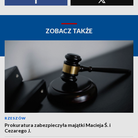
ZOBACZ TAKŻE
RZESZÓW
Prokuratura zabezpieczyła majątki Macieja Ś. i
Cezarego J.