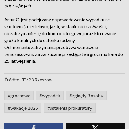
odurzających.
Artur C. jest podejrzany o spowodowanie wypadku ze
skutkiem śmiertelnym, jazdę w stanie nietrzeźwości,
niezatrzymanie się do kontroli drogowej oraz kierowanie
gróźb karalnych do członka rodziny.
Od momentu zatrzymania przebywa w areszcie
tymczasowym. Za zarzucane przestępstwa grozi mu kara do
25 lat więzienia.
Źródło:
TVP3 Rzeszów
#grochowe
#wypadek
#zginęły 3 osoby
#wakacje 2025
#ustalenia prokuratury