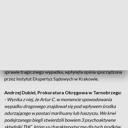
18 sierpnia w Grochowem koło Mielca kierowca uderzył w
samochód
osobowy. Podróżowały w nim 18-latek, 19-letnia dziewczyna
i jej 12-letni
brat. Młodzi ludzie nie mieli żadnych szans, zginęli na miejscu.
Jak się okazało, kierowca lawety, 43-letni Artur C. uciekał
przed policją bo był pijany.
Teraz na jaw wychodzą kolejne szokujące fakty. Do
Prokuratury
Okręgowej w Tarnobrzegu, która prowadzi śledztwo w
sprawie tragicznego wypadku, wpłynęła opinia sporządzona
przez Instytut Ekspertyz Sądowych w Krakowie.
Andrzej Dubiel, Prokuratura Okręgowa w Tarnobrzegu
:
- Wynika z niej, że Artur C. w momencie spowodowania
wypadku drogowego znajdował się pod wpływem środka
odurzającego w postaci marihuany lub haszyszu. We krwi
podejrzanego biegli stwierdzili bowiem 3 psychoaktywne
składniki THC, które są charakterystyczne dla tych środków