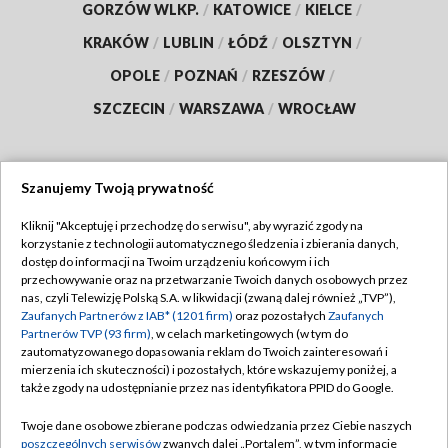
GORZÓW WLKP.
/
KATOWICE
/
KIELCE
/
KRAKÓW
/
LUBLIN
/
ŁÓDŹ
/
OLSZTYN
/
OPOLE
/
POZNAŃ
/
RZESZÓW
/
SZCZECIN
/
WARSZAWA
/
WROCŁAW
Szanujemy Twoją prywatność
Dołącz do nas:
Kliknij "Akceptuję i przechodzę do serwisu", aby wyrazić zgody na
korzystanie z technologii automatycznego śledzenia i zbierania danych,
TVP
dostęp do informacji na Twoim urządzeniu końcowym i ich
Abonament TVP
przechowywanie oraz na przetwarzanie Twoich danych osobowych przez
Regulamin TVP
nas, czyli Telewizję Polską S.A. w likwidacji (zwaną dalej również „TVP”),
Emisja w TVP
Polityka prywatności
Zaufanych Partnerów z IAB* (1201 firm)
oraz pozostałych
Zaufanych
Partnerów TVP (93 firm)
, w celach marketingowych (w tym do
Centrum informacji TVP
Moje zgody
zautomatyzowanego dopasowania reklam do Twoich zainteresowań i
mierzenia ich skuteczności) i pozostałych, które wskazujemy poniżej, a
Naziemna Telewizja Cyfrowa
Pomoc
także zgody na udostępnianie przez nas identyfikatora PPID do Google.
Sklep TVP
Biuro reklamy
Twoje dane osobowe zbierane podczas odwiedzania przez Ciebie naszych
Rada Programowa
Kontakt
poszczególnych serwisów
zwanych dalej „Portalem”, w tym informacje