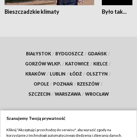
Bieszczadzkie klimaty
Było tak...
BIAŁYSTOK
/
BYDGOSZCZ
/
GDAŃSK
/
GORZÓW WLKP.
/
KATOWICE
/
KIELCE
/
KRAKÓW
/
LUBLIN
/
ŁÓDŹ
/
OLSZTYN
/
OPOLE
/
POZNAŃ
/
RZESZÓW
/
SZCZECIN
/
WARSZAWA
/
WROCŁAW
Szanujemy Twoją prywatność
Dołącz do nas:
Kliknij "Akceptuję i przechodzę do serwisu", aby wyrazić zgody na
korzystanie z technologii automatycznego śledzenia i zbierania danych,
TVP