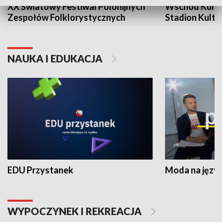
XX Światowy Festiwal Polonijnych
Wschód Kultur
Zespołów Folklorystycznych
Stadion Kultu
NAUKA I EDUKACJA
EDU Przystanek
Moda na język
WYPOCZYNEK I REKREACJA