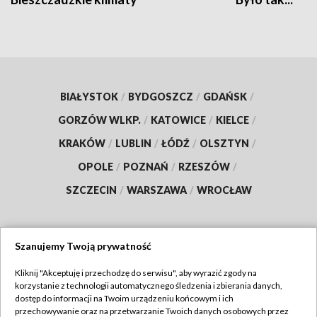
BIAŁYSTOK
/
BYDGOSZCZ
/
GDAŃSK
/
GORZÓW WLKP.
/
KATOWICE
/
KIELCE
/
KRAKÓW
/
LUBLIN
/
ŁÓDŹ
/
OLSZTYN
/
OPOLE
/
POZNAŃ
/
RZESZÓW
/
SZCZECIN
/
WARSZAWA
/
WROCŁAW
Szanujemy Twoją prywatność
Dołącz do nas:
Kliknij "Akceptuję i przechodzę do serwisu", aby wyrazić zgody na
korzystanie z technologii automatycznego śledzenia i zbierania danych,
TVP
dostęp do informacji na Twoim urządzeniu końcowym i ich
Abonament TVP
przechowywanie oraz na przetwarzanie Twoich danych osobowych przez
Regulamin TVP