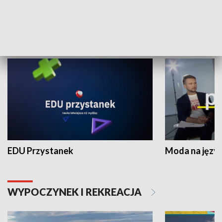
NAUKA I EDUKACJA
EDU Przystanek
Moda na język
WYPOCZYNEK I REKREACJA