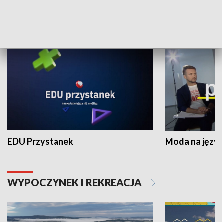
NAUKA I EDUKACJA
EDU Przystanek
Moda na język
WYPOCZYNEK I REKREACJA