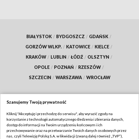
BIAŁYSTOK
/
BYDGOSZCZ
/
GDAŃSK
/
GORZÓW WLKP.
/
KATOWICE
/
KIELCE
/
KRAKÓW
/
LUBLIN
/
ŁÓDŹ
/
OLSZTYN
/
OPOLE
/
POZNAŃ
/
RZESZÓW
/
SZCZECIN
/
WARSZAWA
/
WROCŁAW
Szanujemy Twoją prywatność
Dołącz do nas:
Kliknij "Akceptuję i przechodzę do serwisu", aby wyrazić zgody na
korzystanie z technologii automatycznego śledzenia i zbierania danych,
TVP
dostęp do informacji na Twoim urządzeniu końcowym i ich
Abonament TVP
przechowywanie oraz na przetwarzanie Twoich danych osobowych przez
Regulamin TVP
nas, czyli Telewizję Polską S.A. w likwidacji (zwaną dalej również „TVP”),