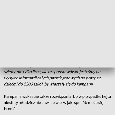
niezwykle pomocna.
Kampania "Dzieciństwo bez przemocy" to ogólnopolska
akcja realizowana przez Fundację Dajemy Dzieciom Siłę i
Krajową Koalicję na rzecz Dzieci.
Edyta Rzewuska, koordynator akcji na Podkarpaciu,
Fundacja Profil:
-Ma wydźwięk medialny, ale przede wszystkim edukacyjny,
dlatego wchodzimy do szkół, dzisiaj jesteśmy w liceum ze
spektaklem "Kije i kamienie", ale zapraszamy wszystkie
szkoły, nie tylko licea, ale też podstawówki, jesteśmy po
wysyłce informacji całych paczek gotowych do pracy z z
dziećmi do 1200 szkół, by włączały się do kampanii.
Kampania wskazuje także rozwiązania, bo w przypadku hejtu
niestety młodzież nie zawsze wie, w jaki sposób może się
bronić