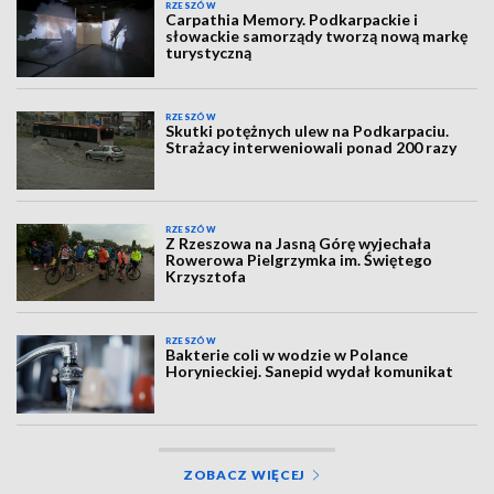
RZESZÓW
Carpathia Memory. Podkarpackie i
słowackie samorządy tworzą nową markę
turystyczną
RZESZÓW
Skutki potężnych ulew na Podkarpaciu.
Strażacy interweniowali ponad 200 razy
RZESZÓW
Z Rzeszowa na Jasną Górę wyjechała
Rowerowa Pielgrzymka im. Świętego
Krzysztofa
RZESZÓW
Bakterie coli w wodzie w Polance
Horynieckiej. Sanepid wydał komunikat
ZOBACZ WIĘCEJ