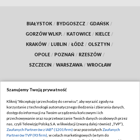
BIAŁYSTOK
/
BYDGOSZCZ
/
GDAŃSK
/
GORZÓW WLKP.
/
KATOWICE
/
KIELCE
/
KRAKÓW
/
LUBLIN
/
ŁÓDŹ
/
OLSZTYN
/
OPOLE
/
POZNAŃ
/
RZESZÓW
/
SZCZECIN
/
WARSZAWA
/
WROCŁAW
Szanujemy Twoją prywatność
Dołącz do nas:
Kliknij "Akceptuję i przechodzę do serwisu", aby wyrazić zgody na
korzystanie z technologii automatycznego śledzenia i zbierania danych,
TVP
dostęp do informacji na Twoim urządzeniu końcowym i ich
Abonament TVP
przechowywanie oraz na przetwarzanie Twoich danych osobowych przez
Regulamin TVP
nas, czyli Telewizję Polską S.A. w likwidacji (zwaną dalej również „TVP”),
Emisja w TVP
Polityka prywatności
Zaufanych Partnerów z IAB* (1201 firm)
oraz pozostałych
Zaufanych
Partnerów TVP (93 firm)
, w celach marketingowych (w tym do
Centrum informacji TVP