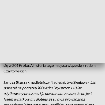
kolejne takie miejsce utworzone na terenie gminy
Adamówka.
Sławomir Serafin
, Regionalny Dyrektor Ochrony
Środowiska w Rzeszowie
- Rezerwat "Las Zapaśny pamięci
sieniawskich leśników" to jest 107 rezerwat utworzony na
terenie naszego województwa i siódmy rezerwat, który
powstał w ramach inicjatywy 100 rezerwatów na 100-lecie
Lasów Państwowych.
Pomysł na utworzenie rezerwatu w leśnictwie Szegdy zrodził
się w 2019 roku. A historia tego miejsca wiąże się z rodem
Czartoryskich.
Janusz Starzak
, nadleśniczy Nadleśnictwa Sieniawa -
Las
powstał na początku XX wieku i był przez 110 lat
użytkowany przez nas i ja powtarzam zawsze, że on jest
lasem wyjątkowym, dlatego że tu była prowadzona
gospodarka leśna. tutaj prowadziliśmy taką przemyślaną,