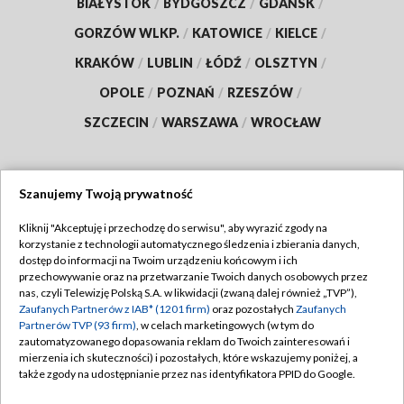
BIAŁYSTOK
/
BYDGOSZCZ
/
GDAŃSK
/
GORZÓW WLKP.
/
KATOWICE
/
KIELCE
/
KRAKÓW
/
LUBLIN
/
ŁÓDŹ
/
OLSZTYN
/
OPOLE
/
POZNAŃ
/
RZESZÓW
/
SZCZECIN
/
WARSZAWA
/
WROCŁAW
Szanujemy Twoją prywatność
Dołącz do nas:
Kliknij "Akceptuję i przechodzę do serwisu", aby wyrazić zgody na
korzystanie z technologii automatycznego śledzenia i zbierania danych,
TVP
dostęp do informacji na Twoim urządzeniu końcowym i ich
Abonament TVP
przechowywanie oraz na przetwarzanie Twoich danych osobowych przez
Regulamin TVP
nas, czyli Telewizję Polską S.A. w likwidacji (zwaną dalej również „TVP”),
Emisja w TVP
Polityka prywatności
Zaufanych Partnerów z IAB* (1201 firm)
oraz pozostałych
Zaufanych
Partnerów TVP (93 firm)
, w celach marketingowych (w tym do
Centrum informacji TVP
Moje zgody
zautomatyzowanego dopasowania reklam do Twoich zainteresowań i
mierzenia ich skuteczności) i pozostałych, które wskazujemy poniżej, a
Naziemna Telewizja Cyfrowa
Pomoc
także zgody na udostępnianie przez nas identyfikatora PPID do Google.
Sklep TVP
Biuro reklamy