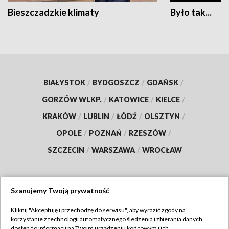
Bieszczadzkie klimaty
Było tak...
BIAŁYSTOK
/
BYDGOSZCZ
/
GDAŃSK
/
GORZÓW WLKP.
/
KATOWICE
/
KIELCE
/
KRAKÓW
/
LUBLIN
/
ŁÓDŹ
/
OLSZTYN
/
OPOLE
/
POZNAŃ
/
RZESZÓW
/
SZCZECIN
/
WARSZAWA
/
WROCŁAW
Szanujemy Twoją prywatność
Dołącz do nas:
Kliknij "Akceptuję i przechodzę do serwisu", aby wyrazić zgody na
korzystanie z technologii automatycznego śledzenia i zbierania danych,
TVP
dostęp do informacji na Twoim urządzeniu końcowym i ich