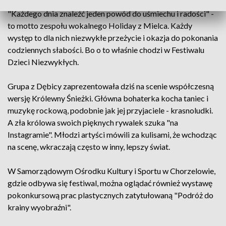
"Każdego dnia znaleźć jeden powód do uśmiechu i radości" -
to motto zespołu wokalnego Holiday z Mielca. Każdy
występ to dla nich niezwykłe przeżycie i okazja do pokonania
codziennych słabości. Bo o to właśnie chodzi w Festiwalu
Dzieci Niezwykłych.
Grupa z Dębicy zaprezentowała dziś na scenie współczesną
wersję Królewny Śnieżki. Główna bohaterka kocha taniec i
muzykę rockową, podobnie jak jej przyjaciele - krasnoludki.
A zła królowa swoich pięknych rywalek szuka "na
Instagramie". Młodzi artyści mówili za kulisami, że wchodząc
na scenę, wkraczają często w inny, lepszy świat.
W Samorządowym Ośrodku Kultury i Sportu w Chorzelowie,
gdzie odbywa się festiwal, można oglądać również wystawę
pokonkursową prac plastycznych zatytułowaną "Podróż do
krainy wyobraźni".