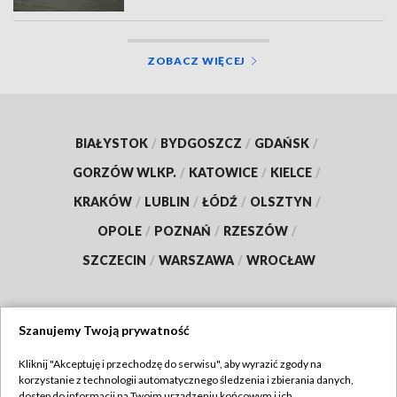
ZOBACZ WIĘCEJ
BIAŁYSTOK
/
BYDGOSZCZ
/
GDAŃSK
/
GORZÓW WLKP.
/
KATOWICE
/
KIELCE
/
KRAKÓW
/
LUBLIN
/
ŁÓDŹ
/
OLSZTYN
/
OPOLE
/
POZNAŃ
/
RZESZÓW
/
SZCZECIN
/
WARSZAWA
/
WROCŁAW
Szanujemy Twoją prywatność
Dołącz do nas:
Kliknij "Akceptuję i przechodzę do serwisu", aby wyrazić zgody na
korzystanie z technologii automatycznego śledzenia i zbierania danych,
TVP
dostęp do informacji na Twoim urządzeniu końcowym i ich