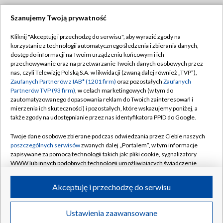
Szanujemy Twoją prywatność
Dołącz do nas:
Kliknij "Akceptuję i przechodzę do serwisu", aby wyrazić zgody na
korzystanie z technologii automatycznego śledzenia i zbierania danych,
TVP
dostęp do informacji na Twoim urządzeniu końcowym i ich
Abonament TVP
przechowywanie oraz na przetwarzanie Twoich danych osobowych przez
Regulamin TVP
nas, czyli Telewizję Polską S.A. w likwidacji (zwaną dalej również „TVP”),
Emisja w TVP
Polityka prywatności
Zaufanych Partnerów z IAB* (1201 firm)
oraz pozostałych
Zaufanych
Partnerów TVP (93 firm)
, w celach marketingowych (w tym do
Centrum informacji TVP
Moje zgody
zautomatyzowanego dopasowania reklam do Twoich zainteresowań i
mierzenia ich skuteczności) i pozostałych, które wskazujemy poniżej, a
Naziemna Telewizja Cyfrowa
Pomoc
także zgody na udostępnianie przez nas identyfikatora PPID do Google.
Sklep TVP
Biuro reklamy
Twoje dane osobowe zbierane podczas odwiedzania przez Ciebie naszych
Rada Programowa
Kontakt
poszczególnych serwisów
zwanych dalej „Portalem”, w tym informacje
zapisywane za pomocą technologii takich jak: pliki cookie, sygnalizatory
System NOS
WWW lub innych podobnych technologii umożliwiających świadczenie
dopasowanych i bezpiecznych usług, personalizację treści oraz reklam,
Informacje o nadawcy
Kanały
udostępnianie funkcji mediów społecznościowych oraz analizowanie
Akceptuję i przechodzę do serwisu
ruchu w Internecie.
Program dla prasy
©2026 Telewizja Polska S.A. w likwidacji
Biuro Reklamy
Twoje dane osobowe zbierane podczas odwiedzania przez Ciebie
Ustawienia zaawansowane
poszczególnych serwisów
na Portalu, takie jak adresy IP, identyfikatory