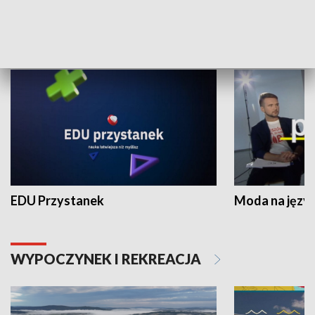
NAUKA I EDUKACJA
EDU Przystanek
Moda na język
WYPOCZYNEK I REKREACJA