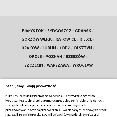
BIAŁYSTOK
/
BYDGOSZCZ
/
GDAŃSK
/
GORZÓW WLKP.
/
KATOWICE
/
KIELCE
/
KRAKÓW
/
LUBLIN
/
ŁÓDŹ
/
OLSZTYN
/
OPOLE
/
POZNAŃ
/
RZESZÓW
/
SZCZECIN
/
WARSZAWA
/
WROCŁAW
Szanujemy Twoją prywatność
Dołącz do nas:
Kliknij "Akceptuję i przechodzę do serwisu", aby wyrazić zgody na
korzystanie z technologii automatycznego śledzenia i zbierania danych,
TVP
dostęp do informacji na Twoim urządzeniu końcowym i ich
Abonament TVP
przechowywanie oraz na przetwarzanie Twoich danych osobowych przez
Regulamin TVP
nas, czyli Telewizję Polską S.A. w likwidacji (zwaną dalej również „TVP”),