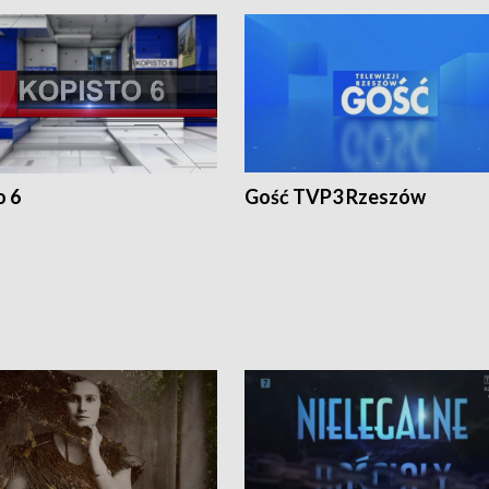
o 6
Gość TVP3 Rzeszów