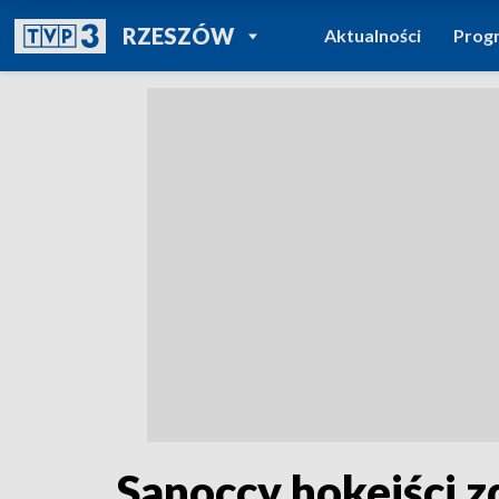
POWRÓT DO
RZESZÓW
Aktualności
Prog
TVP REGIONY
Sanoccy hokeiści 