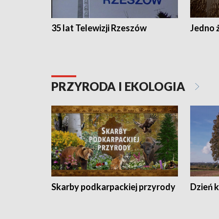
35 lat Telewizji Rzeszów
Jedno ż
PRZYRODA I EKOLOGIA
Skarby podkarpackiej przyrody
Dzień 