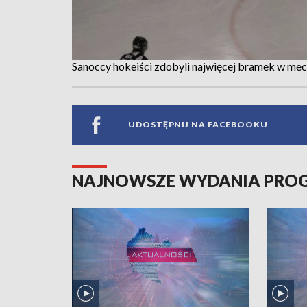
Sanoccy hokeiści zdobyli najwięcej bramek w me
UDOSTĘPNIJ NA FACEBOOKU
NAJNOWSZE WYDANIA PR