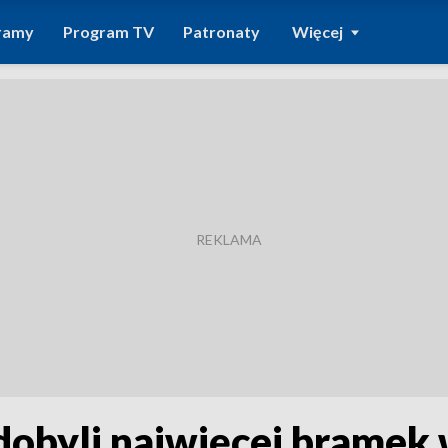
ramy
Program TV
Patronaty
Więcej
zdobyli najwięcej brame