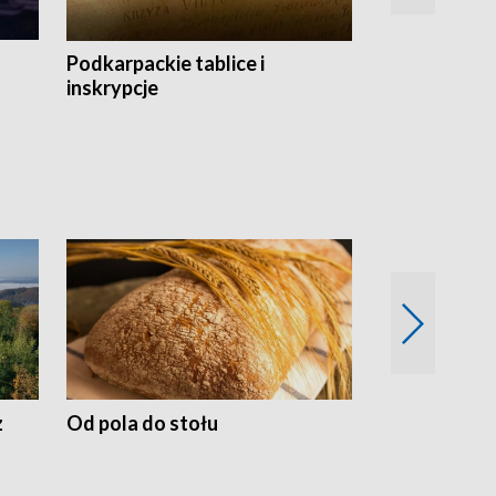
Podkarpackie tablice i
Szlakiem arc
inskrypcje
drewnianej
z
Od pola do stołu
50 lat ochro
przyrodnicz
Zachodnich