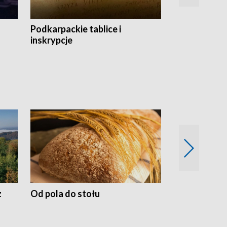
Podkarpackie tablice i
Szlakiem arc
inskrypcje
drewnianej
z
Od pola do stołu
50 lat ochro
przyrodnicz
Zachodnich