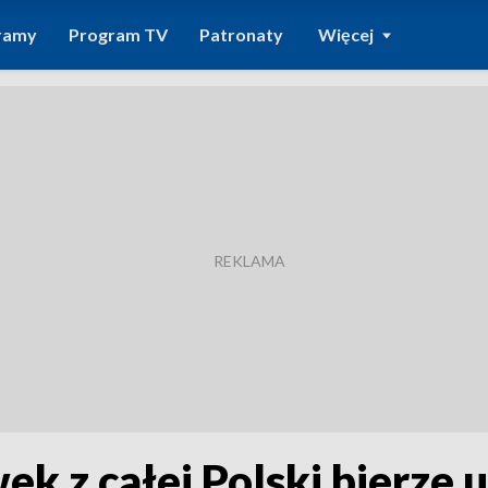
ramy
Program TV
Patronaty
Więcej
k z całej Polski bierze 