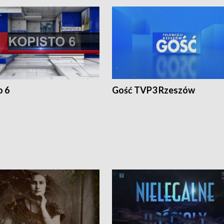
o 6
Gość TVP3 Rzeszów