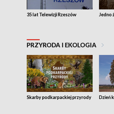
35 lat Telewizji Rzeszów
Jedno ż
PRZYRODA I EKOLOGIA
Skarby podkarpackiej przyrody
Dzień 