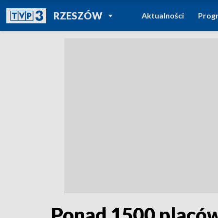
POWRÓT DO
RZESZÓW
Aktualności
Prog
TVP REGIONY
Ponad 1500 placówe