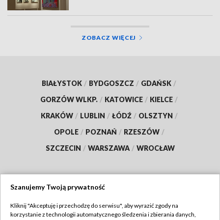
ZOBACZ WIĘCEJ
BIAŁYSTOK
/
BYDGOSZCZ
/
GDAŃSK
/
GORZÓW WLKP.
/
KATOWICE
/
KIELCE
/
KRAKÓW
/
LUBLIN
/
ŁÓDŹ
/
OLSZTYN
/
OPOLE
/
POZNAŃ
/
RZESZÓW
/
SZCZECIN
/
WARSZAWA
/
WROCŁAW
Szanujemy Twoją prywatność
Dołącz do nas:
Kliknij "Akceptuję i przechodzę do serwisu", aby wyrazić zgody na
korzystanie z technologii automatycznego śledzenia i zbierania danych,
TVP