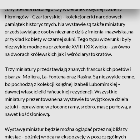
Miniaturowy portret Anny Jagiellonki - polskiej królowej i
żony Stefana Batorego czy wizerunek księżnej Izabeli z
Flemingów - Czartoryskiej - kolekcjonerki narodowych
pamiątek historycznych. Na wystawie są także miniatury
przedstawiające osoby nieznane dziś z imienia i nazwiska, na
przykład kobiety w czarnej sukni. Tego typu wizerunki były
niezwykle modne na przełomie XVIII i XIX wieku - zarówno
na dworach królewskich jak i wśród arystokratów.
Trzy miniatury przedstawiają znanych francuskich poetów i
pisarzy: Moliera, La-Fontena oraz Rasina. Są niezwykle cenne,
bo pochodzą z kolekcji księżnej Izabeli Lubomirskiej -
dawnej właścicielki łańcuckiej rezydencji. Wszystkie
miniatury prezentowane na wystawie to wyjątkowe dzieła
sztuki - oprawione w złocone ramy, srebro, masę perłową, a
nawet kość słoniową.
Wystawę miniatur będzie można oglądać przez najbliższy
miesiąc - później wrócą na ekspozycję w poszczególnych