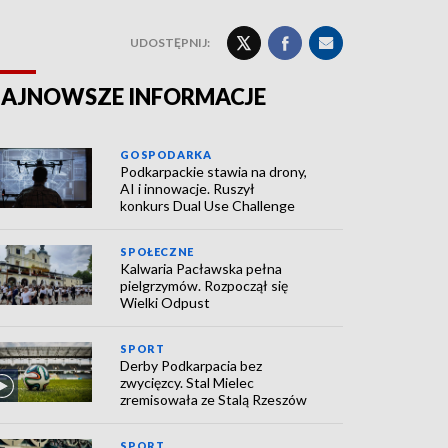
UDOSTĘPNIJ:
AJNOWSZE INFORMACJE
GOSPODARKA
Podkarpackie stawia na drony,
AI i innowacje. Ruszył
konkurs Dual Use Challenge
SPOŁECZNE
Kalwaria Pacławska pełna
pielgrzymów. Rozpoczął się
Wielki Odpust
SPORT
Derby Podkarpacia bez
zwycięzcy. Stal Mielec
zremisowała ze Stalą Rzeszów
SPORT