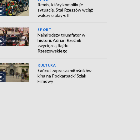
Remis, który komplikuje
sytuację. Stal Rzeszów wciąż
walczy o play-off
SPORT
Najmłodszy triumfator w
historii. Adrian Rzeźnik
zwycięzcą Rajdu
Rzeszowskiego
KULTURA
Łańcut zaprasza miłośników
kina na Podkarpacki Szlak
Filmowy