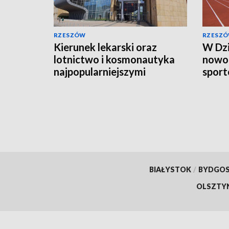
RZESZÓW
RZESZ
Kierunek lekarski oraz
W Dz
lotnictwo i kosmonautyka
nowo
najpopularniejszymi
sport
kierunkami studiów
koszt
BIAŁYSTOK
/
BYDGO
OLSZTY