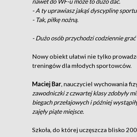
nawet do WF-u może to dużo dać.
- A ty uprawiasz jakąś dyscyplinę sportu
- Tak, piłkę nożną.
- Dużo osób przychodzi codziennie grać w 
Nowy obiekt ułatwi nie tylko prowadze
treningów dla młodych sportowców.
Maciej Bar
, nauczyciel wychowania fi
zawodniczki z czwartej klasy zdobyły
biegach przełajowych i później wystąpił
zajęły piąte miejsce.
Szkoła, do której uczęszcza blisko 20