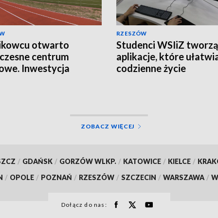
ÓW
RZESZÓW
ikowcu otwarto
Studenci WSIiZ tworzą
czesne centrum
aplikacje, które ułatwi
owe. Inwestycja
codzienne życie
owała ponad 2,5 mln zł
ZOBACZ WIĘCEJ
SZCZ
/
GDAŃSK
/
GORZÓW WLKP.
/
KATOWICE
/
KIELCE
/
KRA
N
/
OPOLE
/
POZNAŃ
/
RZESZÓW
/
SZCZECIN
/
WARSZAWA
/
W
Dołącz do nas: