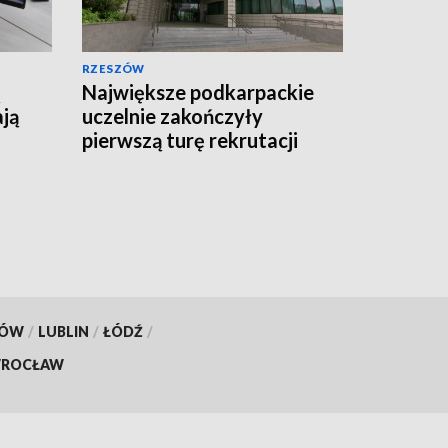
RZESZÓW
Największe podkarpackie
ają
uczelnie zakończyły
pierwszą turę rekrutacji
KÓW
/
LUBLIN
/
ŁÓDŹ
/
ROCŁAW