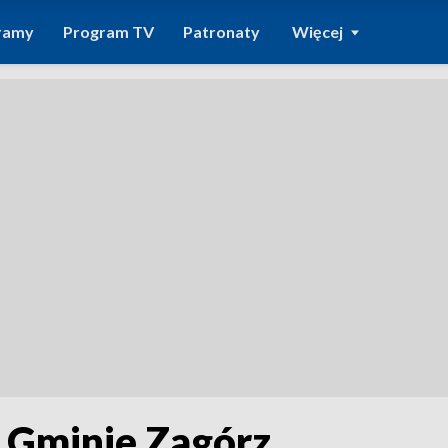
ramy
Program TV
Patronaty
Więcej
w Gminie Zagórz