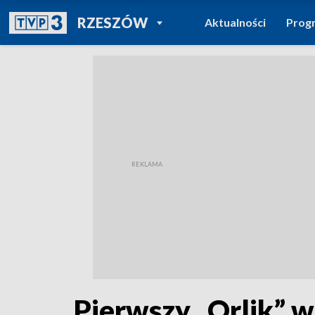
POWRÓT DO
RZESZÓW
Aktualności
Prog
TVP REGIONY
Pierwszy „Orlik” 