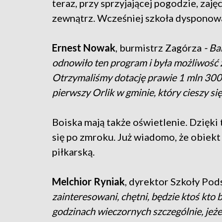
teraz, przy sprzyjającej pogodzie, zaj
zewnątrz. Wcześniej szkoła dysponowa
Ernest Nowak
, burmistrz Zagórza
- Ba
odnowiło ten program i była możliwość 
Otrzymaliśmy dotację prawie 1 mln 300 t
pierwszy Orlik w gminie, który cieszy s
Boiska mają także oświetlenie. Dzięk
się po zmroku. Już wiadomo, że obiek
piłkarską.
Melchior Ryniak
, dyrektor Szkoły Po
zainteresowani, chętni, będzie ktoś kto 
godzinach wieczornych szczególnie, jeżel