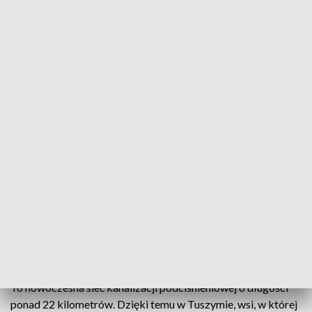
Nowa sieć kanalizacji oraz stacja uzdatniania wody w Przecławiu
Blisko 28 mln zł przeznaczyła w tym roku gmina
Przecław na budowę nowej sieci kanalizacji oraz
stacji uzdatniania wody. Pomogły pieniądze
rządowe i unijne. Dzięki temu w Tuszymie z
kanalizacji korzysta już ponad 300 gospodarstw.
Podobne inwestycje planowane są także w trzech
kolejnych miejscowościach gminy.
To nowoczesna sieć kanalizacji podciśnieniowej o długości
ponad 22 kilometrów. Dzięki temu w Tuszymie, wsi, w której