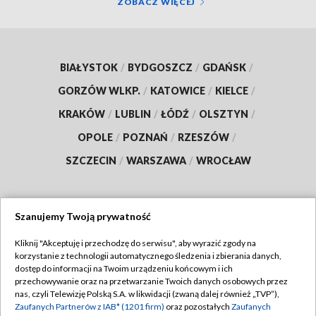
ZOBACZ WIĘCEJ
BIAŁYSTOK
/
BYDGOSZCZ
/
GDAŃSK
/
GORZÓW WLKP.
/
KATOWICE
/
KIELCE
/
KRAKÓW
/
LUBLIN
/
ŁÓDŹ
/
OLSZTYN
/
OPOLE
/
POZNAŃ
/
RZESZÓW
/
SZCZECIN
/
WARSZAWA
/
WROCŁAW
Szanujemy Twoją prywatność
Dołącz do nas:
Kliknij "Akceptuję i przechodzę do serwisu", aby wyrazić zgody na
korzystanie z technologii automatycznego śledzenia i zbierania danych,
TVP
dostęp do informacji na Twoim urządzeniu końcowym i ich
Abonament TVP
przechowywanie oraz na przetwarzanie Twoich danych osobowych przez
Regulamin TVP
nas, czyli Telewizję Polską S.A. w likwidacji (zwaną dalej również „TVP”),
Emisja w TVP
Polityka prywatności
Zaufanych Partnerów z IAB* (1201 firm)
oraz pozostałych
Zaufanych