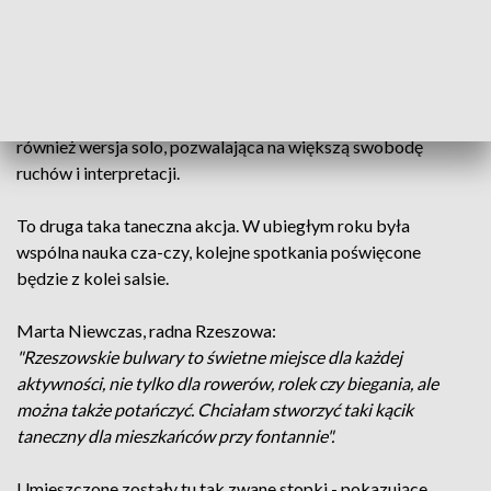
Mistrzowskie wykonanie bachaty zaprezentowała dziś
grupa Taneczny Rzeszów.
Na rzeszowskich bulwarach była wspólna nauka bachaty.
Można ją tańczyć w parach, ale popularność zdobywa
również wersja solo, pozwalająca na większą swobodę
ruchów i interpretacji.
To druga taka taneczna akcja. W ubiegłym roku była
wspólna nauka cza-czy, kolejne spotkania poświęcone
będzie z kolei salsie.
Marta Niewczas, radna Rzeszowa:
"Rzeszowskie bulwary to świetne miejsce dla każdej
aktywności, nie tylko dla rowerów, rolek czy biegania, ale
można także potańczyć. Chciałam stworzyć taki kącik
taneczny dla mieszkańców przy fontannie".
Umieszczone zostały tu tak zwane stopki - pokazujące