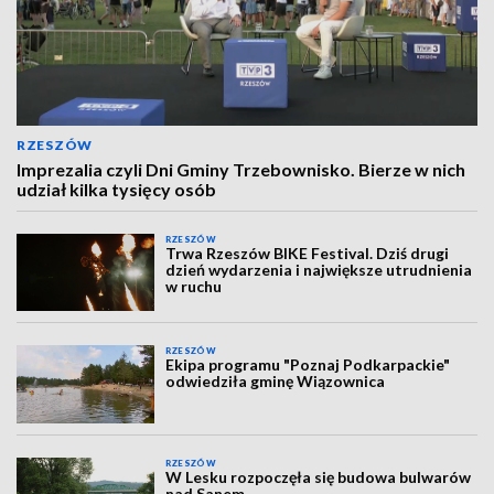
RZESZÓW
Imprezalia czyli Dni Gminy Trzebownisko. Bierze w nich
udział kilka tysięcy osób
RZESZÓW
Trwa Rzeszów BIKE Festival. Dziś drugi
dzień wydarzenia i największe utrudnienia
w ruchu
RZESZÓW
Ekipa programu "Poznaj Podkarpackie"
odwiedziła gminę Wiązownica
RZESZÓW
W Lesku rozpoczęła się budowa bulwarów
nad Sanem