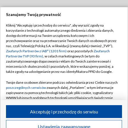
Szanujemy Twoją prywatność
Dołącz do nas:
Kliknij "Akceptuję i przechodzę do serwisu", aby wyrazić zgody na
korzystanie z technologii automatycznego śledzenia i zbierania danych,
TVP
dostęp do informacji na Twoim urządzeniu końcowym i ich
Abonament TVP
przechowywanie oraz na przetwarzanie Twoich danych osobowych przez
Regulamin TVP
nas, czyli Telewizję Polską S.A. w likwidacji (zwaną dalej również „TVP”),
Emisja w TVP
Polityka prywatności
Zaufanych Partnerów z IAB* (1201 firm)
oraz pozostałych
Zaufanych
Partnerów TVP (93 firm)
, w celach marketingowych (w tym do
Centrum informacji TVP
Moje zgody
zautomatyzowanego dopasowania reklam do Twoich zainteresowań i
mierzenia ich skuteczności) i pozostałych, które wskazujemy poniżej, a
Naziemna Telewizja Cyfrowa
Pomoc
także zgody na udostępnianie przez nas identyfikatora PPID do Google.
Sklep TVP
Biuro reklamy
Twoje dane osobowe zbierane podczas odwiedzania przez Ciebie naszych
Rada Programowa
Kontakt
poszczególnych serwisów
zwanych dalej „Portalem”, w tym informacje
zapisywane za pomocą technologii takich jak: pliki cookie, sygnalizatory
System NOS
WWW lub innych podobnych technologii umożliwiających świadczenie
dopasowanych i bezpiecznych usług, personalizację treści oraz reklam,
Informacje o nadawcy
Kanały
udostępnianie funkcji mediów społecznościowych oraz analizowanie
Akceptuję i przechodzę do serwisu
ruchu w Internecie.
Program dla prasy
©2026 Telewizja Polska S.A. w likwidacji
Biuro Reklamy
Twoje dane osobowe zbierane podczas odwiedzania przez Ciebie
Ustawienia zaawansowane