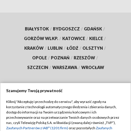
BIAŁYSTOK
/
BYDGOSZCZ
/
GDAŃSK
/
GORZÓW WLKP.
/
KATOWICE
/
KIELCE
/
KRAKÓW
/
LUBLIN
/
ŁÓDŹ
/
OLSZTYN
/
OPOLE
/
POZNAŃ
/
RZESZÓW
/
SZCZECIN
/
WARSZAWA
/
WROCŁAW
Szanujemy Twoją prywatność
Dołącz do nas:
Kliknij "Akceptuję i przechodzę do serwisu", aby wyrazić zgody na
korzystanie z technologii automatycznego śledzenia i zbierania danych,
TVP
dostęp do informacji na Twoim urządzeniu końcowym i ich
Abonament TVP
przechowywanie oraz na przetwarzanie Twoich danych osobowych przez
Regulamin TVP
nas, czyli Telewizję Polską S.A. w likwidacji (zwaną dalej również „TVP”),
Emisja w TVP
Polityka prywatności
Zaufanych Partnerów z IAB* (1201 firm)
oraz pozostałych
Zaufanych