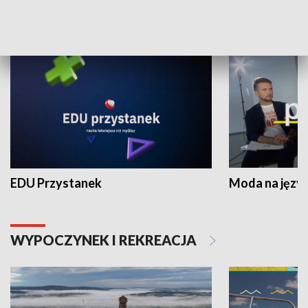
NAUKA I EDUKACJA
EDU Przystanek
Moda na język
WYPOCZYNEK I REKREACJA