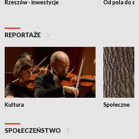
Rzeszów - inwestycje
Od pola do st
REPORTAŻE
Kultura
Społeczne
SPOŁECZEŃSTWO