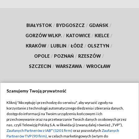
BIAŁYSTOK
/
BYDGOSZCZ
/
GDAŃSK
/
GORZÓW WLKP.
/
KATOWICE
/
KIELCE
/
KRAKÓW
/
LUBLIN
/
ŁÓDŹ
/
OLSZTYN
/
OPOLE
/
POZNAŃ
/
RZESZÓW
/
SZCZECIN
/
WARSZAWA
/
WROCŁAW
Szanujemy Twoją prywatność
Dołącz do nas:
Kliknij "Akceptuję i przechodzę do serwisu", aby wyrazić zgody na
korzystanie z technologii automatycznego śledzenia i zbierania danych,
TVP
dostęp do informacji na Twoim urządzeniu końcowym i ich
Abonament TVP
przechowywanie oraz na przetwarzanie Twoich danych osobowych przez
Regulamin TVP
nas, czyli Telewizję Polską S.A. w likwidacji (zwaną dalej również „TVP”),
Emisja w TVP
Polityka prywatności
Zaufanych Partnerów z IAB* (1201 firm)
oraz pozostałych
Zaufanych
Partnerów TVP (93 firm)
, w celach marketingowych (w tym do