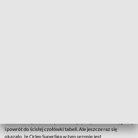
Mieleccy szczypiorniści przegrali z Gwardią Opole
Mieleccy szczypiorniści w meczu szóstej rundy
Orlen Superligi ulegli Gwardii Opole 25 do 31. Po
dobrym początku sezonu, to była druga z rzędu
porażka mielczan.
Do Mielca przyjechał zespół, który do tej pory w lidze
wygrał tylko raz - Stal mimo porażki przed tygodniem w
Gdańsku, na pewno liczyła na kolejną w tym sezonie wygraną
i powrót do ścisłej czołówki tabeli. Ale jeszcze raz się
okazało, że Orlen Superliga w tym sezonie jest