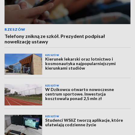
RZESZÓW
Telefony znikną ze szkół. Prezydent podpisał
nowelizację ustawy
RZESZÓW
Kierunek lekarski oraz lotnictwo i
kosmonautyka najpopularniejszymi
kierunkami studiów
RZESZÓW
W Dzikowcu otwarto nowoczesne
centrum sportowe. Inwestycja
kosztowała ponad 2,5 mln zł
RZESZÓW
Studenci WSIiZ tworzą aplikacje, które
ułatwiają codzienne życie