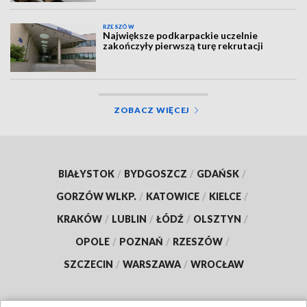
RZESZÓW
Największe podkarpackie uczelnie
zakończyły pierwszą turę rekrutacji
ZOBACZ WIĘCEJ
BIAŁYSTOK
/
BYDGOSZCZ
/
GDAŃSK
/
GORZÓW WLKP.
/
KATOWICE
/
KIELCE
/
KRAKÓW
/
LUBLIN
/
ŁÓDŹ
/
OLSZTYN
/
OPOLE
/
POZNAŃ
/
RZESZÓW
/
SZCZECIN
/
WARSZAWA
/
WROCŁAW