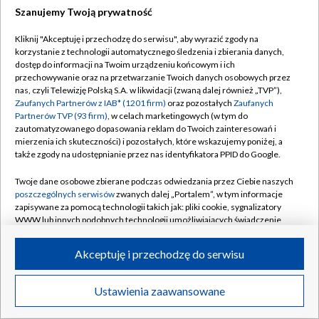
Szanujemy Twoją prywatność
Dołącz do nas:
Kliknij "Akceptuję i przechodzę do serwisu", aby wyrazić zgody na
korzystanie z technologii automatycznego śledzenia i zbierania danych,
TVP
dostęp do informacji na Twoim urządzeniu końcowym i ich
Abonament TVP
przechowywanie oraz na przetwarzanie Twoich danych osobowych przez
Regulamin TVP
nas, czyli Telewizję Polską S.A. w likwidacji (zwaną dalej również „TVP”),
Emisja w TVP
Polityka prywatności
Zaufanych Partnerów z IAB* (1201 firm)
oraz pozostałych
Zaufanych
Partnerów TVP (93 firm)
, w celach marketingowych (w tym do
Centrum informacji TVP
Moje zgody
zautomatyzowanego dopasowania reklam do Twoich zainteresowań i
mierzenia ich skuteczności) i pozostałych, które wskazujemy poniżej, a
Naziemna Telewizja Cyfrowa
Pomoc
także zgody na udostępnianie przez nas identyfikatora PPID do Google.
Sklep TVP
Biuro reklamy
Twoje dane osobowe zbierane podczas odwiedzania przez Ciebie naszych
Rada Programowa
Kontakt
poszczególnych serwisów
zwanych dalej „Portalem”, w tym informacje
zapisywane za pomocą technologii takich jak: pliki cookie, sygnalizatory
System NOS
WWW lub innych podobnych technologii umożliwiających świadczenie
dopasowanych i bezpiecznych usług, personalizację treści oraz reklam,
Informacje o nadawcy
Kanały
udostępnianie funkcji mediów społecznościowych oraz analizowanie
Akceptuję i przechodzę do serwisu
ruchu w Internecie.
Program dla prasy
©2026 Telewizja Polska S.A. w likwidacji
Biuro Reklamy
Twoje dane osobowe zbierane podczas odwiedzania przez Ciebie
Ustawienia zaawansowane
poszczególnych serwisów
na Portalu, takie jak adresy IP, identyfikatory
Ogłoszenie przetargowe
Twoich urządzeń końcowych i identyfikatory plików cookie, informacje o