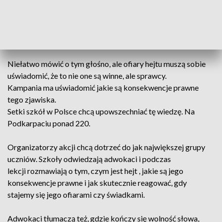
Gabinet szkolnego psychologa to miejsce gdzie można
znaleźć pomoc i wiele osób zgłasza się tu ze swoimi
problemami.
Także jako ofiary albo świadkowie hejtu.
Niełatwo mówić o tym głośno, ale ofiary hejtu muszą sobie
uświadomić, że to nie one są winne, ale sprawcy.
Kampania ma uświadomić jakie są konsekwencje prawne
tego zjawiska.
Setki szkół w Polsce chcą upowszechniać tę wiedzę. Na
Podkarpaciu ponad 220.
Organizatorzy akcji chcą dotrzeć do jak największej grupy
uczniów. Szkoły odwiedzają adwokaci i podczas
lekcji rozmawiają o tym, czym jest hejt , jakie są jego
konsekwencje prawne i jak skutecznie reagować, gdy
stajemy się jego ofiarami czy świadkami.
Adwokaci tłumaczą też, gdzie kończy się wolność słowa,