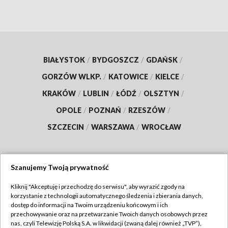
BIAŁYSTOK
/
BYDGOSZCZ
/
GDAŃSK
/
GORZÓW WLKP.
/
KATOWICE
/
KIELCE
/
KRAKÓW
/
LUBLIN
/
ŁÓDŹ
/
OLSZTYN
/
OPOLE
/
POZNAŃ
/
RZESZÓW
/
SZCZECIN
/
WARSZAWA
/
WROCŁAW
Szanujemy Twoją prywatność
Dołącz do nas:
Kliknij "Akceptuję i przechodzę do serwisu", aby wyrazić zgody na
korzystanie z technologii automatycznego śledzenia i zbierania danych,
TVP
dostęp do informacji na Twoim urządzeniu końcowym i ich
Abonament TVP
przechowywanie oraz na przetwarzanie Twoich danych osobowych przez
Regulamin TVP
nas, czyli Telewizję Polską S.A. w likwidacji (zwaną dalej również „TVP”),