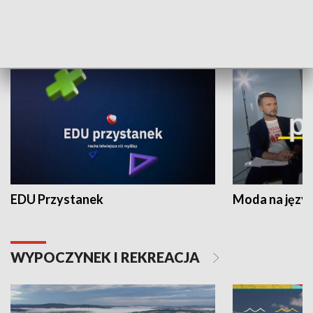
NAUKA I EDUKACJA
EDU Przystanek
Moda na język
WYPOCZYNEK I REKREACJA