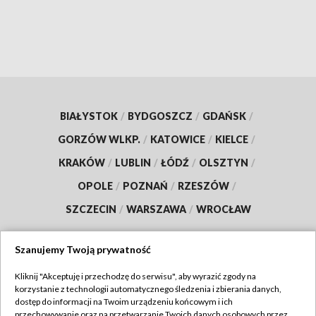
BIAŁYSTOK
/
BYDGOSZCZ
/
GDAŃSK
/
GORZÓW WLKP.
/
KATOWICE
/
KIELCE
/
KRAKÓW
/
LUBLIN
/
ŁÓDŹ
/
OLSZTYN
/
OPOLE
/
POZNAŃ
/
RZESZÓW
/
SZCZECIN
/
WARSZAWA
/
WROCŁAW
Szanujemy Twoją prywatność
Dołącz do nas:
Kliknij "Akceptuję i przechodzę do serwisu", aby wyrazić zgody na
korzystanie z technologii automatycznego śledzenia i zbierania danych,
dostęp do informacji na Twoim urządzeniu końcowym i ich
TVP
przechowywanie oraz na przetwarzanie Twoich danych osobowych przez