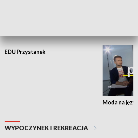
Wschód Kultur
Stadion Kultu
NAUKA I EDUKACJA
EDU Przystanek
Moda na język
WYPOCZYNEK I REKREACJA